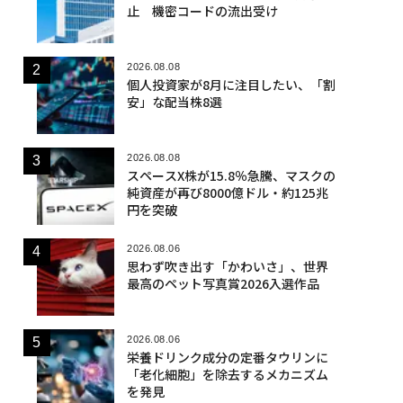
止 機密コードの流出受け
2026.08.08
個人投資家が8月に注目したい、「割
安」な配当株8選
2026.08.08
スペースX株が15.8％急騰、マスクの
純資産が再び8000億ドル・約125兆
円を突破
2026.08.06
思わず吹き出す「かわいさ」、世界
最高のペット写真賞2026入選作品
2026.08.06
栄養ドリンク成分の定番タウリンに
「老化細胞」を除去するメカニズム
を発見