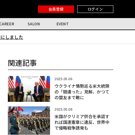
会員登録
ログイン
CAREER
SALON
EVENT
限にしました
関連記事
2025.05.06
ウクライナ情勢巡る米大統領
の「間違った」見解、かつて
の盟友まで敵に
2025.05.08
米国がクリミア併合を承認す
れば国連憲章に違反、世界中
で侵略戦争誘発も