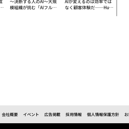
成
〜決断する人のAI〜大規
AIが変えるのは効率では
模組織が挑む「AIフル実
なく顧客体験だ──Hub
る
装」“使う”企業から“動
Spot Japanが語る「Gr
く”企業へ【NTTドコモ
ow Better」な組織のつ
ビジネス×PwC】
くり方
会社概要
イベント
広告掲載
採用情報
個人情報保護方針
お