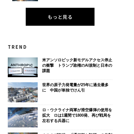
もっと見る
TREND
米アンソロピック新モデルアクセス停止
の衝撃 トランプ政権のAI規制と日本の
課題
世界の原子力発電量が25年に過去最多
に 中国が単独でけん引
を礎に、未来を再定
“泊まる”を超えて──エ
〈7.25(土)
る 125年企業BAT
スパシオが描く、新しい
のキャリアに
ロ・ウクライナ両軍が滑空爆弾の使用を
むスモークレスな未
日本のラグジュアリー
あるか。トッ
拡大 ロは1週間で1800発、再び戦局を
（前編）
ティブのキャ
左右する兵器に
る1日│CAREE
T 2026