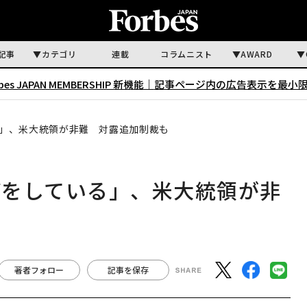
記事
カテゴリ
連載
コラムニスト
AWARD
rbes JAPAN MEMBERSHIP 新機能｜
記事ページ内の広告表示を最小
」、米大統領が非難 対露追加制裁も
びをしている」、米大統領が非
著者フォロー
記事を保存