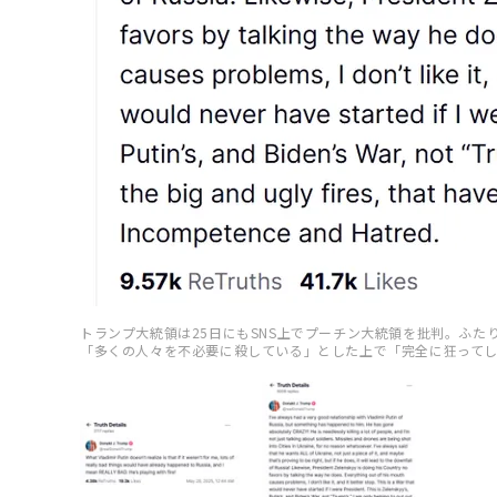
トランプ大統領は25日にもSNS上でプーチン大統領を批判。ふ
「多くの人々を不必要に殺している」とした上で「完全に狂って