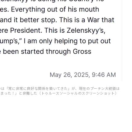
たりは「常に非常に良好な関係を築いてきた」が、現在のプーチン大統領は
しまった！」と非難した（トゥルースソーシャルのスクリーンショット）