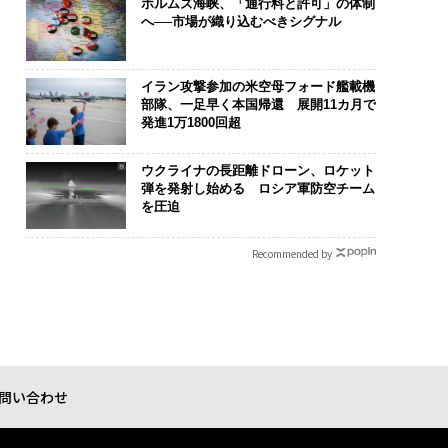
ホルムズ海峡、「通行料と許可」の体制
へ──市場が織り込むべきシグナル
イラン攻撃参加の米空母フォード艦載機
部隊、一足早く本国帰還 展開11カ月で
発進1万1800回超
ウクライナの長距離ドローン、ロケット
弾を発射し始める ロシア軍防空チーム
を圧迫
Recommended by
問い合わせ