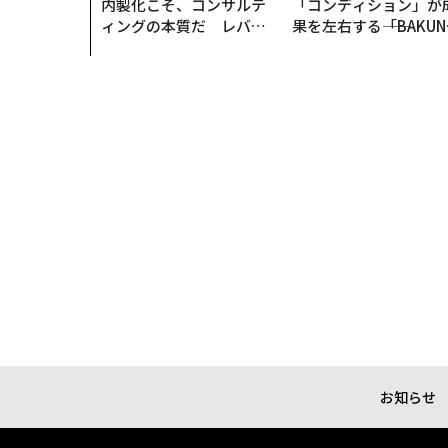
内製化こそ、コンサルテ
「コンディション」が
ィングの本質だ レバレ
果を左右する――「BAKUN
ジーズが実践する、次世
E」のTENTIALが支え
代ファームの全貌
「挑戦者の明日」
お知らせ