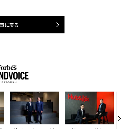
事に戻る
伝統
義す
が挑
来