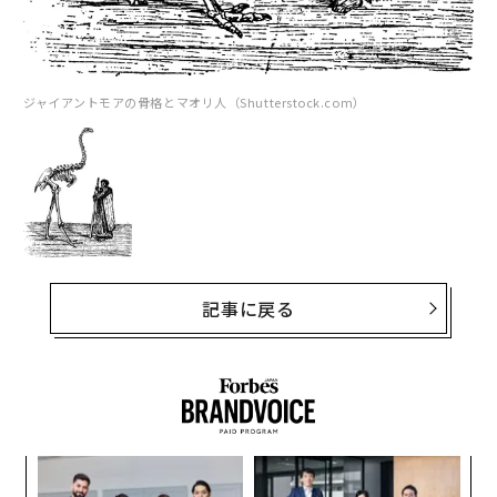
ジャイアントモアの骨格とマオリ人（Shutterstock.com）
記事に戻る
「
左右