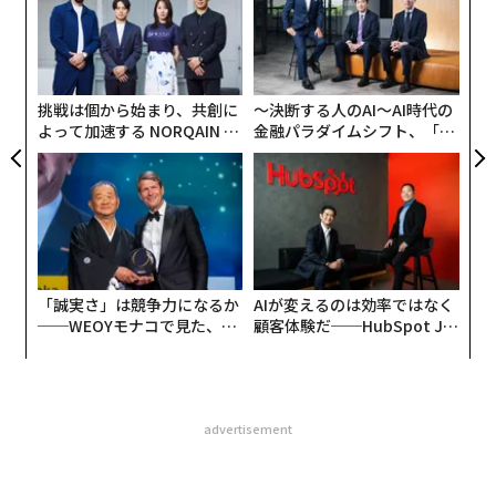
T
な
日
術
た
ア
挑戦は個から始まり、共創に
〜決断する人のAI〜AI時代の
よって加速する NORQAIN JA
金融パラダイムシフト、「超
PAN 特別座談会
個別化」の核心 【MUFG×ウ
ェルスナビ×PwC】
「誠実さ」は競争力になるか
AIが変えるのは効率ではなく
──WEOYモナコで見た、く
顧客体験だ──HubSpot Ja
ら寿司の経営哲学
panが語る「Grow Better」
な組織のつくり方
advertisement