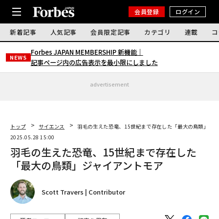
会員登録
ログイン
新着記事
人気記事
会員限定記事
カテゴリ
連載
コ
Forbes JAPAN MEMBERSHIP 新機能｜
NEWS
記事ページ内の広告表示を最小限にしました
advertisement
トップ
サイエンス
羽毛の生えた恐竜、15世紀まで存在した「最大の鳥類」ジ
2025.05.28 15:00
羽毛の生えた恐竜、15世紀まで存在した
「最大の鳥類」ジャイアントモア
Scott Travers | Contributor