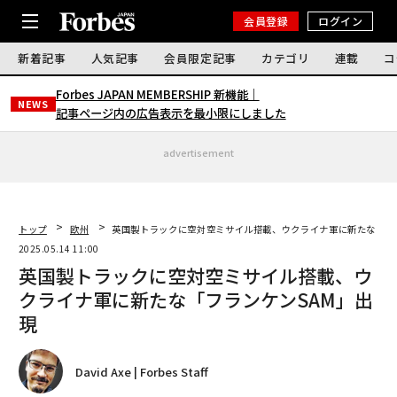
会員登録
ログイン
新着記事
人気記事
会員限定記事
カテゴリ
連載
コ
Forbes JAPAN MEMBERSHIP 新機能｜
NEWS
記事ページ内の広告表示を最小限にしました
advertisement
トップ
欧州
英国製トラックに空対空ミサイル搭載、ウクライナ軍に新たな「フ
2025.05.14 11:00
英国製トラックに空対空ミサイル搭載、ウ
クライナ軍に新たな「フランケンSAM」出
現
David Axe | Forbes Staff