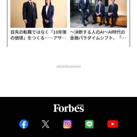
目先の転職ではなく「10年後
〜決断する人のAI〜AI時代の
の価値」をつくる──アサイ
金融パラダイムシフト、「超
ンの長期伴走型支援とは
個別化」の核心 【MUFG×ウ
ェルスナビ×PwC】
advertisement