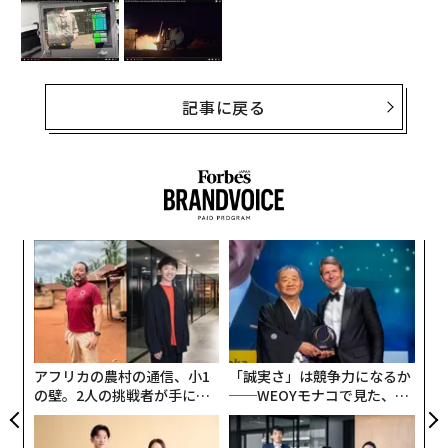
記事に戻る
【
に
が
パ
わ
技
無
防
アフリカの農村の通信、小1
「誠実さ」は競争力になるか
の壁。2人の挑戦者が手にし
──WEOYモナコで見た、く
た「次なる武器」
ら寿司の経営哲学