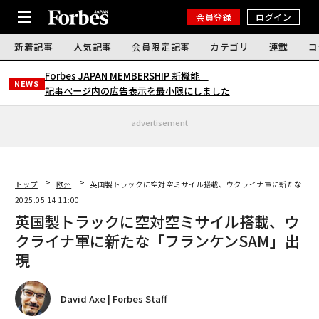
会員登録
ログイン
新着記事
人気記事
会員限定記事
カテゴリ
連載
コ
Forbes JAPAN MEMBERSHIP 新機能｜
NEWS
記事ページ内の広告表示を最小限にしました
advertisement
トップ
欧州
英国製トラックに空対空ミサイル搭載、ウクライナ軍に新たな「フ
2025.05.14 11:00
英国製トラックに空対空ミサイル搭載、ウ
クライナ軍に新たな「フランケンSAM」出
現
David Axe | Forbes Staff