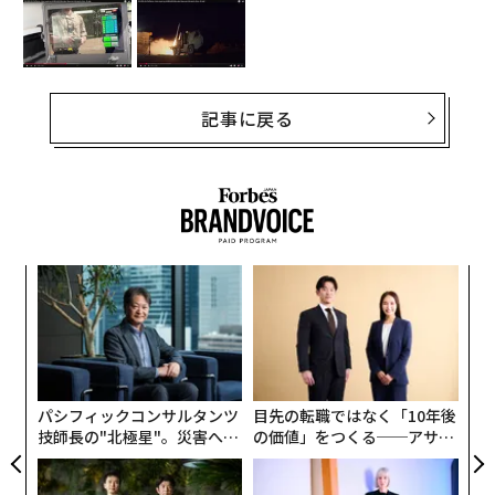
記事に戻る
“
シ
グ
“
オ
ジ
パシフィックコンサルタンツ
目先の転職ではなく「10年後
技師長の"北極星"。災害への
の価値」をつくる──アサイ
無力感を乗り越え見つけた、
ンの長期伴走型支援とは
防災一筋20年の答え