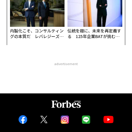
内製化こそ、コンサルティン
伝統を礎に、未来を再定義す
グの本質だ レバレジーズが
る 125年企業BATが挑むス
実践する、次世代ファームの
モークレスな未来
全貌
advertisement