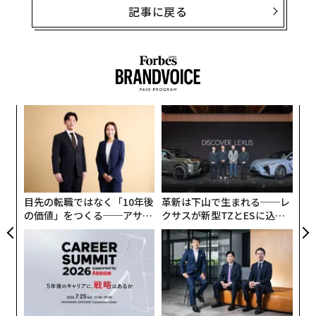
記事に戻る
模組
“
“使
オ
【N
ジ
挑
C】
よっ
PA
目先の転職ではなく「10年後
革新は下山で生まれる──レ
の価値」をつくる──アサイ
クサスが新型TZとESに込め
ンの長期伴走型支援とは
た「DISCOVER」の哲学