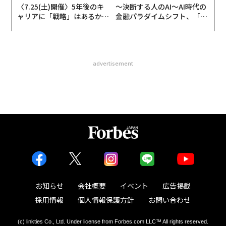
〈7.25(土)開催〉5年後のキ
〜決断する人のAI〜AI時代の
ャリアに「戦略」はあるか。
金融パラダイムシフト、「超
トップエグゼクティブのキャ
個別化」の核心 【MUFG×ウ
リアに触れる1日│CAREER S
ェルスナビ×PwC】
UMMIT 2026
advertisement
お知らせ
会社概要
イベント
広告掲載
採用情報
個人情報保護方針
お問い合わせ
(c) linkties Co., Ltd. Under license from Forbes.com LLC™ All rights reserved.