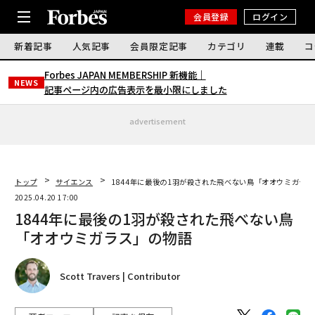
会員登録
ログイン
新着記事
人気記事
会員限定記事
カテゴリ
連載
コ
Forbes JAPAN MEMBERSHIP 新機能｜
NEWS
記事ページ内の広告表示を最小限にしました
advertisement
トップ
サイエンス
1844年に最後の1羽が殺された飛べない鳥「オオウミガラ
2025.04.20 17:00
1844年に最後の1羽が殺された飛べない鳥
「オオウミガラス」の物語
Scott Travers | Contributor