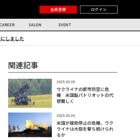
会員登録
ログイン
CAREER
SALON
EVENT
限にしました
関連記事
2025.03.05
ウクライナの都市防空に危
機 米国製パトリオットの代
替難しく
2025.03.04
米国が援助停止の危機、ウク
ライナは大砲を撃ち続けられ
るか