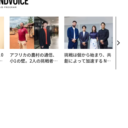
伝統
義す
が挑
来
0
アフリカの農村の通信、
挑戦は個から始まり、共
─
小1の壁。2人の挑戦者が
創によって加速する NOR
型
手にした「次なる武器」
QAIN JAPAN 特別座談会