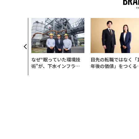
なぜ“眠っていた環境技
目先の転職ではなく「1
術”が、下水インフラを
年後の価値」をつくる
変えたのか──産総研×
─アサインの長期伴走
月島JFEアクアソリュー
支援とは
ションの10年