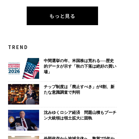
もっと見る
を礎に、未来を再定
パシフィックコンサルタ
〜決断する人のA
る 125年企業BAT
ンツ技師長の"北極星"。
代の金融パラ
むスモークレスな未
災害への無力感を乗り越
ト、「超個別
え見つけた、防災一筋20
【MUFG×ウ
TREND
年の答え
×PwC】
中間選挙の年、米国株は荒れる──歴史
的データが示す「秋の下落は絶好の買い
場」
チップ制度は「廃止すべき」が4割、新
たな意識調査で判明
沈みゆくロシア経済 問題山積もプーチ
ン大統領は領土拡大に固執
外部依存から地域主体へ 敦賀で5年か