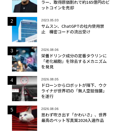
ラー、取得原価割れで約165億円のビ
ットコインを売却
2023.05.03
サムスン、ChatGPTの社内使用禁
止 機密コードの流出受け
2026.08.06
栄養ドリンク成分の定番タウリンに
「老化細胞」を除去するメカニズム
を発見
2026.08.05
ドローンからロボットが降下、ウク
ライナが世界初の「無人空挺強襲」
を遂行
2026.08.06
思わず吹き出す「かわいさ」、世界
最高のペット写真賞2026入選作品