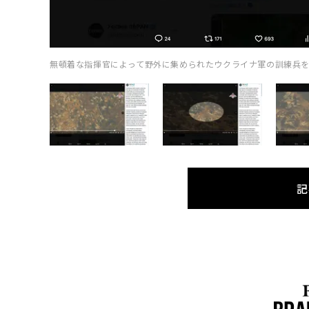
無頓着な指揮官によって野外に集められたウクライナ軍の訓練兵を
記