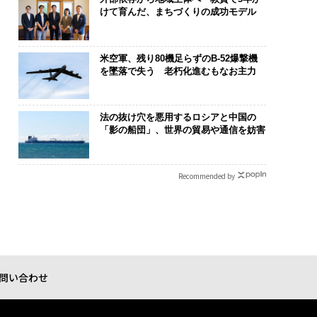
けて育んだ、まちづくりの成功モデル
米空軍、残り80機足らずのB-52爆撃機
を墜落で失う 老朽化進むもなお主力
法の抜け穴を悪用するロシアと中国の
「影の船団」、世界の貿易や通信を妨害
Recommended by
問い合わせ