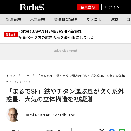
会員登録
ログイン
新着記事
人気記事
会員限定記事
カテゴリ
連載
コ
Forbes JAPAN MEMBERSHIP 新機能｜
NEWS
記事ページ内の広告表示を最小限にしました
advertisement
トップ
宇宙
「まるでSF」鉄やチタン運ぶ風が吹く系外惑星、大気の立体構造
2025.02.26 11:00
「まるでSF」鉄やチタン運ぶ風が吹く系外
惑星、大気の立体構造を初観測
Jamie Carter | Contributor