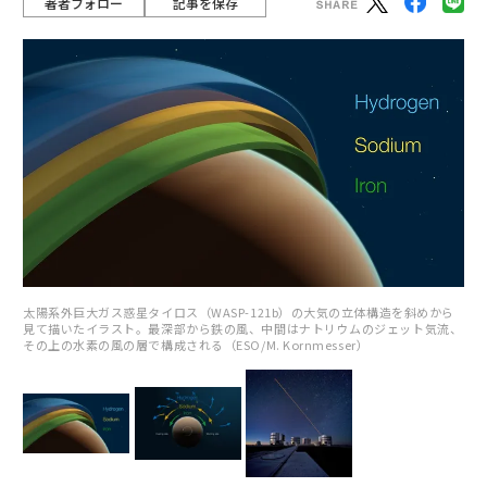
著者フォロー
記事を保存
太陽系外巨大ガス惑星タイロス（WASP-121b）の大気の立体構造を斜めから
見て描いたイラスト。最深部から鉄の風、中間はナトリウムのジェット気流、
その上の水素の風の層で構成される（ESO/M. Kornmesser）