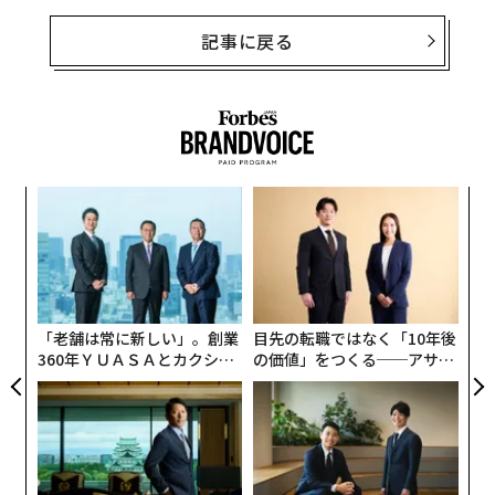
記事に戻る
小1
な
にし
術
た
伝
ア
る
モ
「老舗は常に新しい」。創業
目先の転職ではなく「10年後
360年ＹＵＡＳＡとカクシン
の価値」をつくる──アサイ
CEO田尻望が語る、AIを超え
ンの長期伴走型支援とは
る人の価値