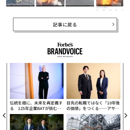
記事に戻る
革
ク
た「
「
─
ら
伝統を礎に、未来を再定義す
目先の転職ではなく「10年後
る 125年企業BATが挑むス
の価値」をつくる──アサイ
モークレスな未来
ンの長期伴走型支援とは