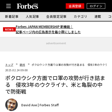
会員登録
ログイン
新着記事
人気記事
会員限定記事
カテゴリ
連載
コ
Forbes JAPAN MEMBERSHIP 新機能｜
NEWS
記事ページ内の広告表示を最小限にしました
advertisement
トップ
欧州
ポクロウシク方面でロ軍の攻勢が行き詰まる 侵攻3年のウクライ
2025.02.24 09:00
ポクロウシク方面でロ軍の攻勢が行き詰ま
る 侵攻3年のウクライナ、米と亀裂の中
で防衛戦
David Axe | Forbes Staff