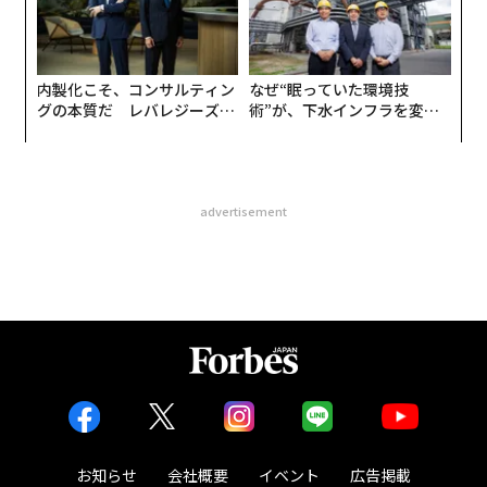
内製化こそ、コンサルティン
なぜ“眠っていた環境技
グの本質だ レバレジーズが
術”が、下水インフラを変え
実践する、次世代ファームの
たのか──産総研×月島JFE
全貌
アクアソリューションの10年
advertisement
お知らせ
会社概要
イベント
広告掲載