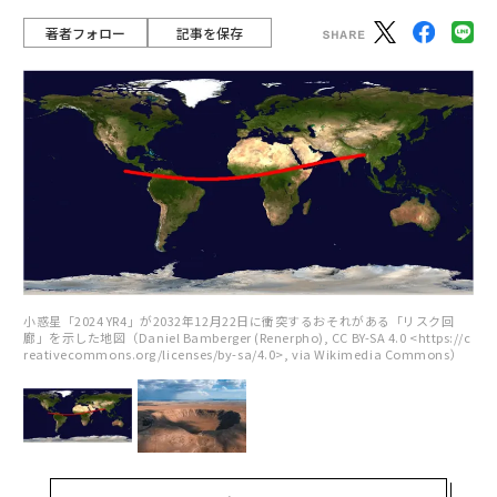
著者フォロー
記事を保存
小惑星「2024 YR4」が2032年12月22日に衝突するおそれがある「リスク回
廊」を示した地図（Daniel Bamberger (Renerpho), CC BY-SA 4.0 <https://c
reativecommons.org/licenses/by-sa/4.0>, via Wikimedia Commons）