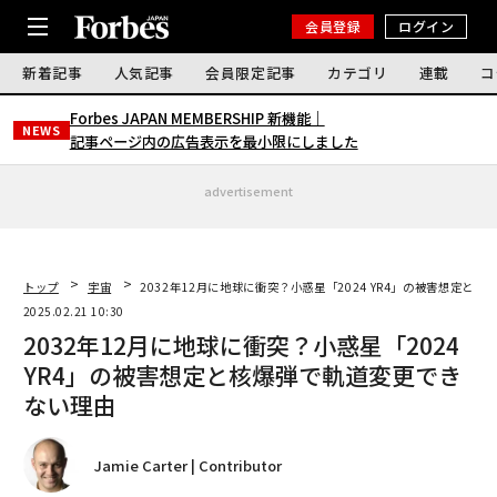
会員登録
ログイン
新着記事
人気記事
会員限定記事
カテゴリ
連載
コ
Forbes JAPAN MEMBERSHIP 新機能｜
NEWS
記事ページ内の広告表示を最小限にしました
advertisement
トップ
宇宙
2032年12月に地球に衝突？小惑星「2024 YR4」の被害想定と
2025.02.21 10:30
2032年12月に地球に衝突？小惑星「2024
YR4」の被害想定と核爆弾で軌道変更でき
ない理由
Jamie Carter | Contributor