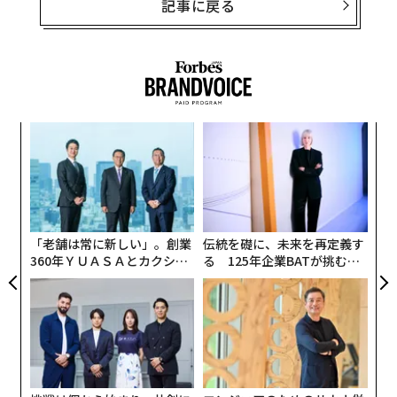
記事に戻る
なく
〜
Ja
金
er」
個
「
ェ
─
ら
「老舗は常に新しい」。創業
伝統を礎に、未来を再定義す
360年ＹＵＡＳＡとカクシン
る 125年企業BATが挑むス
CEO田尻望が語る、AIを超え
モークレスな未来
る人の価値