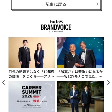
記事に戻る
ア
の
た
“
シ
グ
目先の転職ではなく「10年後
「誠実さ」は競争力になるか
の価値」をつくる──アサイ
──WEOYモナコで見た、く
ンの長期伴走型支援とは
ら寿司の経営哲学