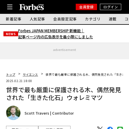
会員登録
ログイン
新着記事
人気記事
会員限定記事
カテゴリ
連載
コ
Forbes JAPAN MEMBERSHIP 新機能｜
NEWS
記事ページ内の広告表示を最小限にしました
advertisement
トップ
サイエンス
世界で最も厳重に保護される木、偶然発見された「生きた化
2025.02.21 18:00
世界で最も厳重に保護される木、偶然発見
された「生きた化石」ウォレミマツ
Scott Travers | Contributor