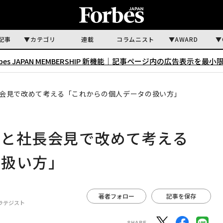
記事
カテゴリ
連載
コラムニスト
AWARD
rbes JAPAN MEMBERSHIP 新機能｜
記事ページ内の広告表示を最小
会見で改めて考える「これからの個人データの扱い方」
題と社長会見で改めて考える
の扱い方」
著者フォロー
記事を保存
ラテジスト