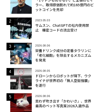
ラー、取得原価割れで約165億円のビ
ットコインを売却
2023.05.03
サムスン、ChatGPTの社内使用禁
止 機密コードの流出受け
2026.08.06
栄養ドリンク成分の定番タウリンに
「老化細胞」を除去するメカニズム
を発見
2026.08.05
ドローンからロボットが降下、ウク
ライナが世界初の「無人空挺強襲」
を遂行
2026.08.06
実さ」は競争力にな
挑戦は個から始まり、共
“泊まる”を超
思わず吹き出す「かわいさ」、世界
──WEOYモナコで
創によって加速する NOR
パシオが描く
最高のペット写真賞2026入選作品
、くら寿司の経営哲
QAIN JAPAN 特別座談会
本のラグジュ