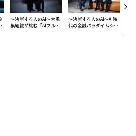
学
タ
〜決断する人のAI〜大規
〜決断する人のAI〜AI時
。
模組織が挑む「AIフル実
代の金融パラダイムシフ
越
装」“使う”企業から“動
ト、「超個別化」の核心
0
く”企業へ【NTTドコモ
【MUFG×ウェルスナビ
ビジネス×PwC】
×PwC】