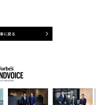
事に戻る
「誠
るか
見た