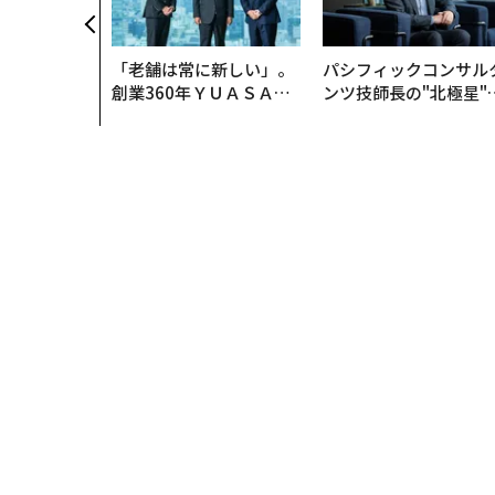
「老舗は常に新しい」。
パシフィックコンサル
創業360年ＹＵＡＳＡと
ンツ技師長の"北極星"
カクシンCEO田尻望が語
災害への無力感を乗り
る、AIを超える人の価値
え見つけた、防災一筋2
年の答え