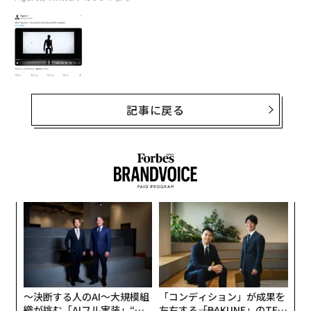
記事に戻る
パ
技
無
“
防
シ
グ
〜決断する人のAI〜大規模組
「コンディション」が成果を
織が挑む「AIフル実装」“使
左右する――「BAKUNE」のTEN