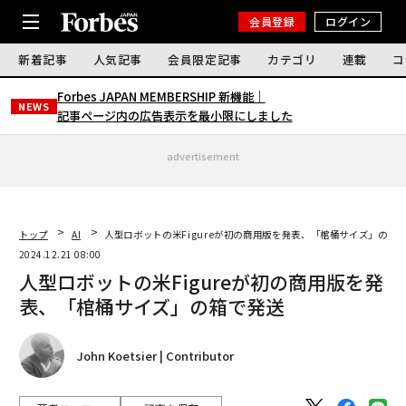
会員登録
ログイン
新着記事
人気記事
会員限定記事
カテゴリ
連載
コ
Forbes JAPAN MEMBERSHIP 新機能｜
NEWS
記事ページ内の広告表示を最小限にしました
advertisement
トップ
AI
人型ロボットの米Figureが初の商用版を発表、「棺桶サイズ」の箱
2024.12.21 08:00
人型ロボットの米Figureが初の商用版を発
表、「棺桶サイズ」の箱で発送
John Koetsier | Contributor