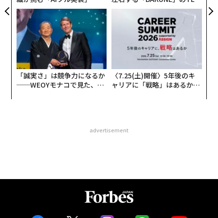
う”企業から“動く”企業へ【N
TIALが支える「挑戦者の明
TTドコモビジネス×PwC】
日」
「誠実さ」は競争力になるか
〈7.25(土)開催〉5年後のキ
──WEOYモナコで見た、く
ャリアに「戦略」はあるか。
ら寿司の経営哲学
トップエグゼクティブのキャ
リアに触れる1日│CAREER S
UMMIT 2026
advertisement