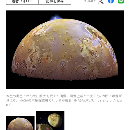
著者フォロー
記事を保存
木星の衛星イオの火山噴火を捉えた画像。画像上部と中央下の2カ所に噴煙が
見える。NASAの木星探査機ガリレオが撮影（NASA/JPL/University of Arizo
na）