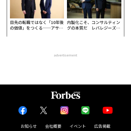
目先の転職ではなく「10年後
内製化こそ、コンサルティン
の価値」をつくる──アサイ
グの本質だ レバレジーズが
ンの長期伴走型支援とは
実践する、次世代ファームの
全貌
advertisement
お知らせ
会社概要
イベント
広告掲載