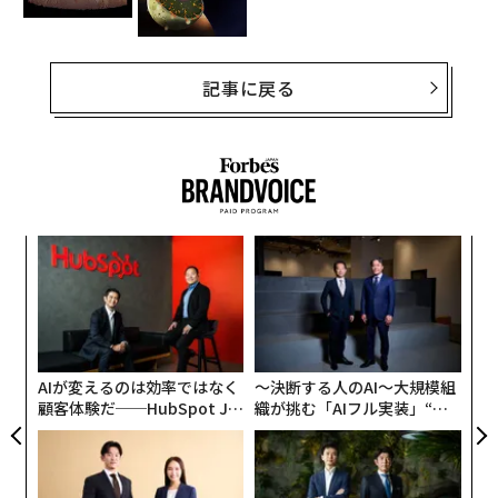
記事に戻る
「
─
ら
「
3
C
る
AIが変えるのは効率ではなく
〜決断する人のAI〜大規模組
顧客体験だ──HubSpot Ja
織が挑む「AIフル実装」“使
panが語る「Grow Better」
う”企業から“動く”企業へ【N
な組織のつくり方
TTドコモビジネス×PwC】