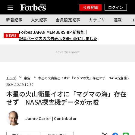
会員登録
ログイン
新着記事
人気記事
会員限定記事
カテゴリ
連載
コ
Forbes JAPAN MEMBERSHIP 新機能｜
NEWS
記事ページ内の広告表示を最小限にしました
advertisement
トップ
宇宙
木星の火山衛星イオに「マグマの海」存在せず NASA探査機デー
2024.12.19 12:30
木星の火山衛星イオに「マグマの海」存在
せず NASA探査機データが示唆
Jamie Carter | Contributor