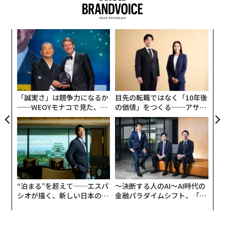
「
左右
T
〈7
日
ャ
ト
リア
「誠実さ」は競争力になるか
目先の転職ではなく「10年後
UM
──WEOYモナコで見た、く
の価値」をつくる──アサイ
ら寿司の経営哲学
ンの長期伴走型支援とは
“泊まる”を超えて──エスパ
〜決断する人のAI〜AI時代の
シオが描く、新しい日本のラ
金融パラダイムシフト、「超
グジュアリー（前編）
個別化」の核心 【MUFG×ウ
ェルスナビ×PwC】