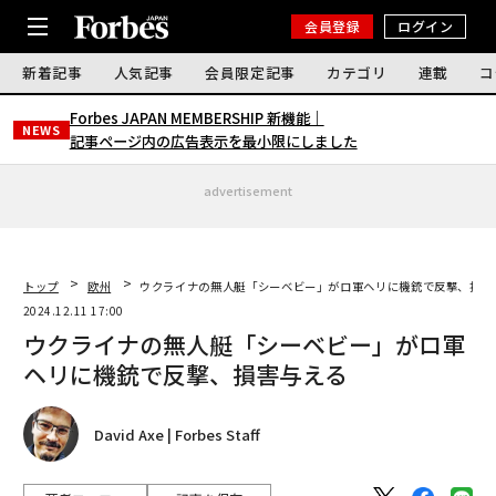
会員登録
ログイン
新着記事
人気記事
会員限定記事
カテゴリ
連載
コ
Forbes JAPAN MEMBERSHIP 新機能｜
NEWS
記事ページ内の広告表示を最小限にしました
advertisement
トップ
欧州
ウクライナの無人艇「シーベビー」がロ軍ヘリに機銃で反撃、損害
2024.12.11 17:00
ウクライナの無人艇「シーベビー」がロ軍
ヘリに機銃で反撃、損害与える
David Axe | Forbes Staff