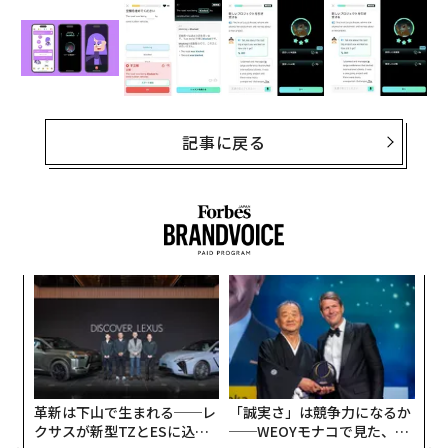
記事に戻る
果を
エ
EN
設オ
明
が
内
が
グ
実
全
革新は下山で生まれる──レ
「誠実さ」は競争力になるか
クサスが新型TZとESに込め
──WEOYモナコで見た、く