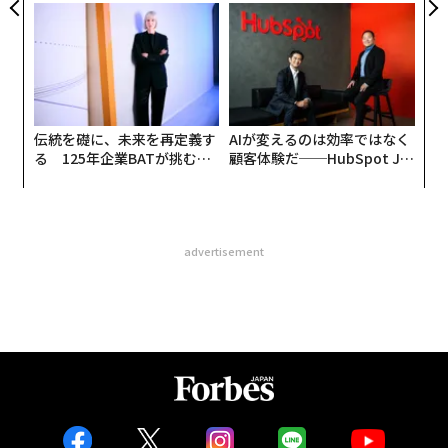
た「DISCOVER」の哲学
ら寿司の経営哲学
伝統を礎に、未来を再定義す
AIが変えるのは効率ではなく
る 125年企業BATが挑むス
顧客体験だ──HubSpot Ja
モークレスな未来
panが語る「Grow Better」
な組織のつくり方
advertisement