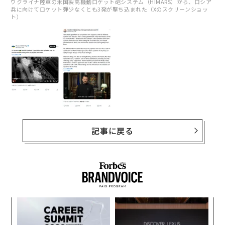
ウクライナ陸軍の米国製高機動ロケット砲システム（HIMARS）から、ロシア
兵に向けてロケット弾少なくとも3発が撃ち込まれた（Xのスクリーンショッ
ト）
記事に戻る
ォッ
「
ジ
3
C