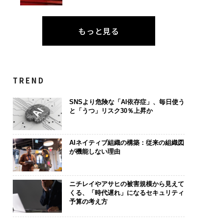
実さ」は競争力にな
エンジニアのためのサウ
「コンディシ
もっと見る
──WEOYモナコで
ナ併設オフィス「Mobiu
果を左右する――「
、くら寿司の経営哲
s Park」がオープン──
E」のTENTI
タマディックが健康経営
「挑戦者の明
を徹底する理由
TREND
SNSより危険な「AI依存症」、毎日使う
と「うつ」リスク30％上昇か
AIネイティブ組織の構築：従来の組織図
が機能しない理由
ニチレイやアサヒの被害規模から見えて
くる、「時代遅れ」になるセキュリティ
予算の考え方