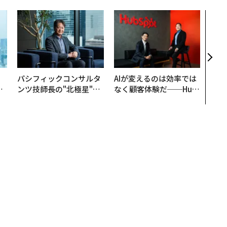
「誠
るか
見た
学
。
パシフィックコンサルタ
AIが変えるのは効率では
と
ンツ技師長の"北極星"。
なく顧客体験だ──Hub
語
災害への無力感を乗り越
Spot Japanが語る「Gr
値
え見つけた、防災一筋20
ow Better」な組織のつ
年の答え
くり方