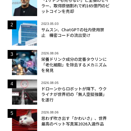
ラー、取得原価割れで約165億円のビ
ットコインを売却
2023.05.03
サムスン、ChatGPTの社内使用禁
止 機密コードの流出受け
2026.08.06
栄養ドリンク成分の定番タウリンに
「老化細胞」を除去するメカニズム
を発見
2026.08.05
ドローンからロボットが降下、ウク
ライナが世界初の「無人空挺強襲」
を遂行
2026.08.06
思わず吹き出す「かわいさ」、世界
最高のペット写真賞2026入選作品