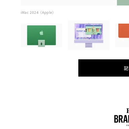
iMac 2024（Apple）
記