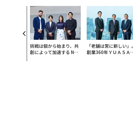
挑戦は個から始まり、共
「老舗は常に新しい」
創によって加速する NOR
創業360年ＹＵＡＳＡ
QAIN JAPAN 特別座談会
カクシンCEO田尻望が
る、AIを超える人の価