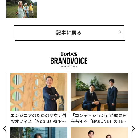
記事に戻る
革
ク
た「
〈7
ャ
ト
リア
エンジニアのためのサウナ併
「コンディション」が成果を
UM
設オフィス「Mobius Park」
左右する――「BAKUNE」のTEN
がオープン──タマディック
TIALが支える「挑戦者の明
が健康経営を徹底する理由
日」