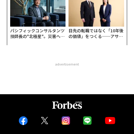
パシフィックコンサルタンツ
目先の転職ではなく「10年後
技師長の"北極星"。災害への
の価値」をつくる──アサイ
無力感を乗り越え見つけた、
ンの長期伴走型支援とは
防災一筋20年の答え
advertisement