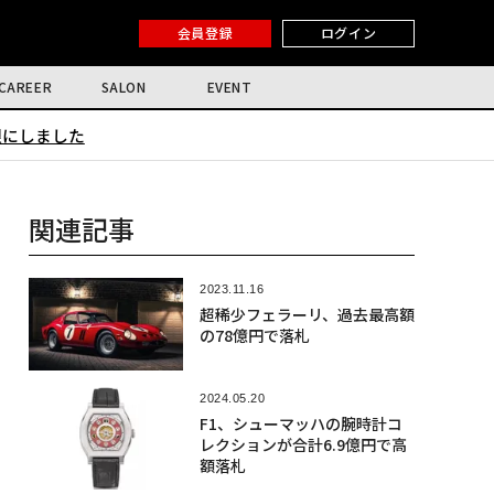
会員登録
ログイン
CAREER
SALON
EVENT
限にしました
関連記事
2023.11.16
超稀少フェラーリ、過去最高額
の78億円で落札
2024.05.20
F1、シューマッハの腕時計コ
レクションが合計6.9億円で高
額落札