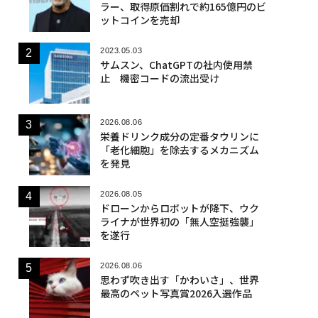
ラー、取得原価割れで約165億円のビ
ットコインを売却
2023.05.03
サムスン、ChatGPTの社内使用禁
止 機密コードの流出受け
2026.08.06
栄養ドリンク成分の定番タウリンに
「老化細胞」を除去するメカニズム
を発見
2026.08.05
ドローンからロボットが降下、ウク
ライナが世界初の「無人空挺強襲」
を遂行
2026.08.06
思わず吹き出す「かわいさ」、世界
最高のペット写真賞2026入選作品