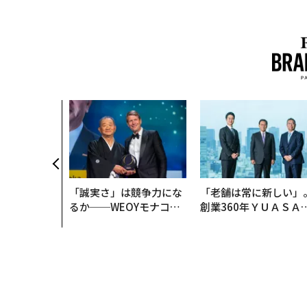
「誠実さ」は競争力にな
「老舗は常に新しい」
るか──WEOYモナコで
創業360年ＹＵＡＳＡ
見た、くら寿司の経営哲
カクシンCEO田尻望が
学
る、AIを超える人の価