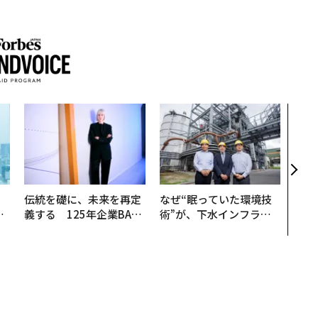
革新
─レ
Sに
R」
。
伝統を礎に、未来を再定
なぜ“眠っていた環境技
と
義する 125年企業BAT
術”が、下水インフラを
語
が挑むスモークレスな未
変えたのか──産総研×
値
来
月島JFEアクアソリュー
ションの10年