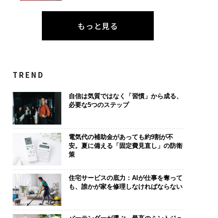
もっと見る
TREND
は下山で生まれる─
パシフィックコンサルタ
〜決断する人のA
クサスが新型TZとE
ンツ技師長の"北極星"。
代の金融パラ
自信は気質ではなく「習慣」から成る、
込めた「DISCOVE
災害への無力感を乗り越
ト、「超個別
必要な5つのステップ
の哲学
え見つけた、防災一筋20
【MUFG×ウ
年の答え
×PwC】
電気代の補助金があっても約9割が不
安。夏に備える「固定費見直し」の防衛
策
住宅サービスの底力：AIが仕事を奪って
も、誰かが家を修理しなければならない