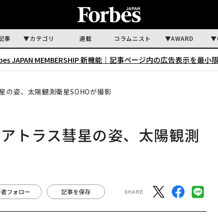
記事
カテゴリ
連載
コラムニスト
AWARD
rbes JAPAN MEMBERSHIP 新機能｜
記事ページ内の広告表示を最小
星の姿、太陽観測衛星SOHOが撮影
・アトラス彗星の姿、太陽観測
著者フォロー
記事を保存