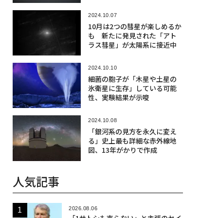
2024.10.07
10月は2つの彗星が楽しめるか
も 新たに発見された「アト
ラス彗星」が太陽系に接近中
2024.10.10
細菌の胞子が「木星や土星の
氷衛星に生存」している可能
性、実験結果が示唆
2024.10.08
「銀河系の見方を永久に変え
る」史上最も詳細な赤外線地
図、13年がかりで作成
人気記事
2026.08.06
「1サトシも売らない」と主張のセイ