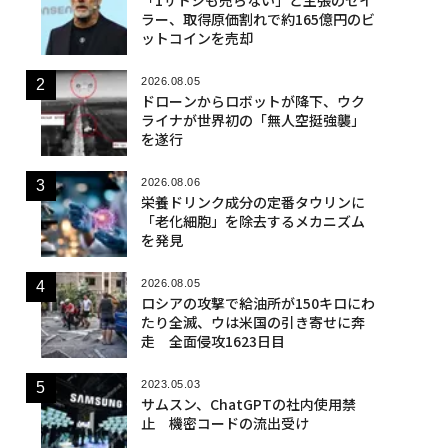
ラー、取得原価割れで約165億円のビ
ットコインを売却
2026.08.05
ドローンからロボットが降下、ウク
ライナが世界初の「無人空挺強襲」
を遂行
2026.08.06
栄養ドリンク成分の定番タウリンに
「老化細胞」を除去するメカニズム
を発見
2026.08.05
ロシアの攻撃で給油所が150キロにわ
たり全滅、ウは米国の引き寄せに奔
走 全面侵攻1623日目
2023.05.03
サムスン、ChatGPTの社内使用禁
止 機密コードの流出受け