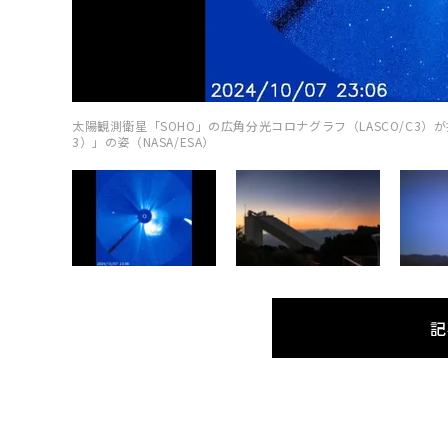
太陽観測衛星「SOHO」の広角分光コロナグラフ（LASCO/C3）が
3）」の姿（NASA/ESA）
記