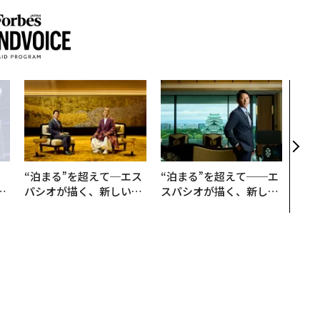
挑戦
創に
QAI
“泊まる”を超えて─エス
“泊まる”を超えて──エ
は
パシオが描く、新しい日
スパシオが描く、新しい
ク
本のラグジュアリー（中
日本のラグジュアリー
れ
編）
（前編）
I