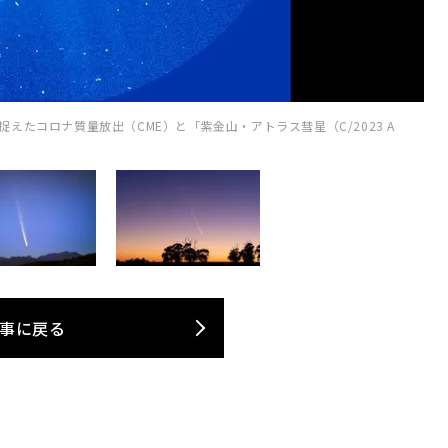
捉えたコロナ質量放出（CME）と「紫金山・アトラス彗星（C/2023 A
事に戻る