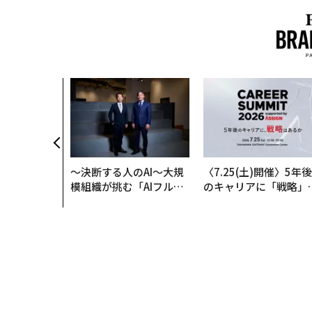
〜決断する人のAI〜大規
〈7.25(土)開催〉5年後
模組織が挑む「AIフル実
のキャリアに「戦略」
装」“使う”企業から“動
あるか。トップエグゼ
く”企業へ【NTTドコモ
ティブのキャリアに触
ビジネス×PwC】
る1日│CAREER SUMM
T 2026