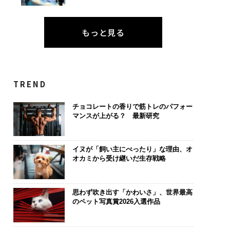
もっと見る
は個から始まり、共
エンジニアのためのサウ
パシフィック
よって加速する NOR
ナ併設オフィス「Mobiu
ンツ技師長の"
TREND
N JAPAN 特別座談会
s Park」がオープン──
災害への無力
タマディックが健康経営
え見つけた、防
チョコレートの香りで筋トレのパフォー
を徹底する理由
年の答え
マンスが上がる？ 最新研究
イヌが「飼い主にべったり」な理由、オ
オカミから受け継いだ生存戦略
思わず吹き出す「かわいさ」、世界最高
のペット写真賞2026入選作品