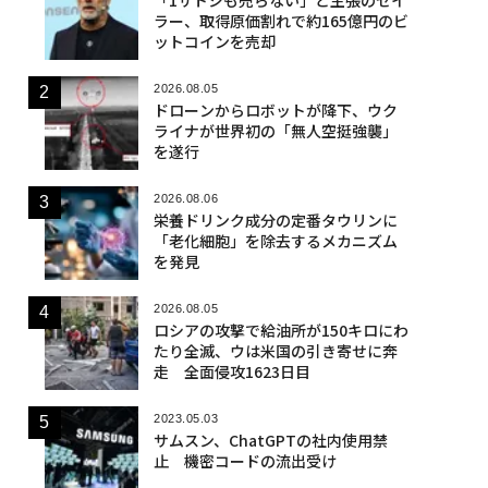
ラー、取得原価割れで約165億円のビ
ットコインを売却
2026.08.05
ドローンからロボットが降下、ウク
ライナが世界初の「無人空挺強襲」
を遂行
2026.08.06
栄養ドリンク成分の定番タウリンに
「老化細胞」を除去するメカニズム
を発見
2026.08.05
ロシアの攻撃で給油所が150キロにわ
たり全滅、ウは米国の引き寄せに奔
走 全面侵攻1623日目
2023.05.03
サムスン、ChatGPTの社内使用禁
止 機密コードの流出受け