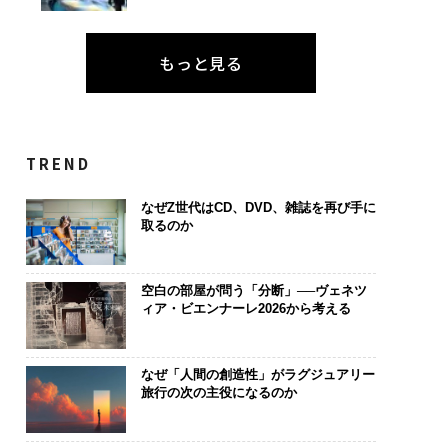
もっと見る
TREND
なぜZ世代はCD、DVD、雑誌を再び手に
取るのか
ンディション」が成
AIが変えるのは効率では
“泊まる”を超
右する――「BAKUN
なく顧客体験だ──Hub
パシオが描く
のTENTIALが支える
Spot Japanが語る「Gr
本のラグジュ
空白の部屋が問う「分断」──ヴェネツ
ィア・ビエンナーレ2026から考える
戦者の明日」
ow Better」な組織のつ
編）
くり方
なぜ「人間の創造性」がラグジュアリー
旅行の次の主役になるのか