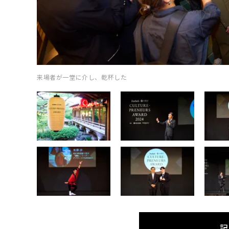
来場者が一堂に介し、乾杯した
記