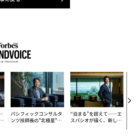
「コ
果を左
E」
「挑
─
パシフィックコンサルタ
“泊まる”を超えて──エ
E
ンツ技師長の"北極星"。
スパシオが描く、新しい
災害への無力感を乗り越
日本のラグジュアリー
え見つけた、防災一筋20
（前編）
年の答え