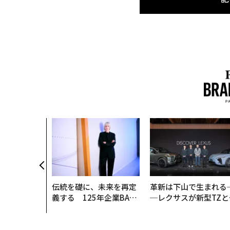
伝統を礎に、未来を再定
革新は下山で生まれる
義する 125年企業BAT
─レクサスが新型TZと
が挑むスモークレスな未
Sに込めた「DISCOVE
来
R」の哲学