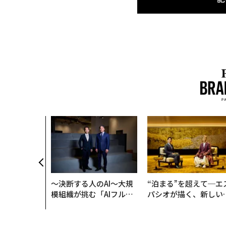
〜決断する人のAI〜大規
“泊まる”を超えて─エ
模組織が挑む「AIフル実
パシオが描く、新しい
装」“使う”企業から“動
本のラグジュアリー（
く”企業へ【NTTドコモ
編）
ビジネス×PwC】