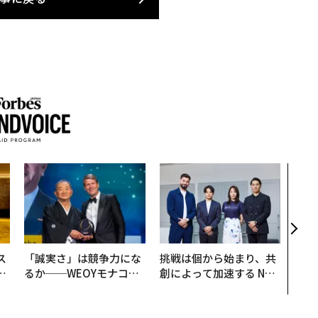
〈7
のキ
ある
ティ
る1日
T 20
ス
「誠実さ」は競争力にな
挑戦は個から始まり、共
日
るか──WEOYモナコで
創によって加速する NOR
中
見た、くら寿司の経営哲
QAIN JAPAN 特別座談会
学