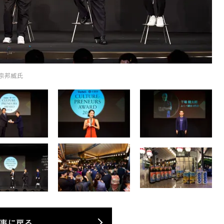
佐宗邦威氏
事に戻る