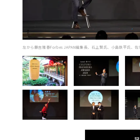
左から藤吉雅春Forbes JAPAN編集長、石上賢氏、小島鉄平氏、
記