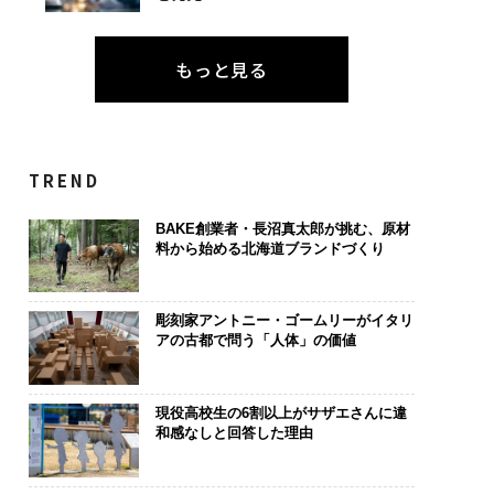
もっと見る
TREND
BAKE創業者・長沼真太郎が挑む、原材
料から始める北海道ブランドづくり
.25(土)開催〉5年後
パシフィックコンサルタ
AIが変えるの
ャリアに「戦略」は
ンツ技師長の"北極星"。
なく顧客体験だ
か。トップエグゼク
災害への無力感を乗り越
Spot Japa
彫刻家アントニー・ゴームリーがイタリ
アの古都で問う「人体」の価値
ブのキャリアに触れ
え見つけた、防災一筋20
ow Better
│CAREER SUMMI
年の答え
くり方
26
現役高校生の6割以上がサザエさんに違
和感なしと回答した理由