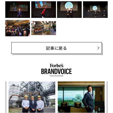
記事に戻る
A
顧客
pa
パ
な
技
無
防