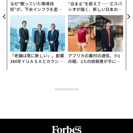
なぜ“眠っていた環境技
“泊まる”を超えて──エスパ
術”が、下水インフラを変え
シオが描く、新しい日本のラ
たのか──産総研×月島JFE
グジュアリー（前編）
アクアソリューションの10年
「老舗は常に新しい」。創業
アフリカの農村の通信、小1
360年ＹＵＡＳＡとカクシン
の壁。2人の挑戦者が手にし
CEO田尻望が語る、AIを超え
た「次なる武器」
る人の価値
advertisement