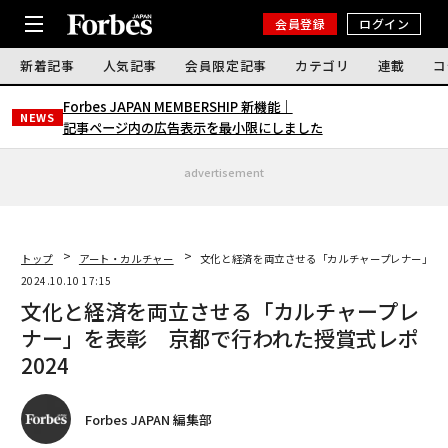
会員登録
ログイン
新着記事
人気記事
会員限定記事
カテゴリ
連載
コ
Forbes JAPAN MEMBERSHIP 新機能｜
NEWS
記事ページ内の広告表示を最小限にしました
advertisement
トップ
アート・カルチャー
文化と経済を両立させる「カルチャープレナー」を表
2024.10.10 17:15
文化と経済を両立させる「カルチャープレ
ナー」を表彰 京都で行われた授賞式レポ
2024
Forbes JAPAN 編集部