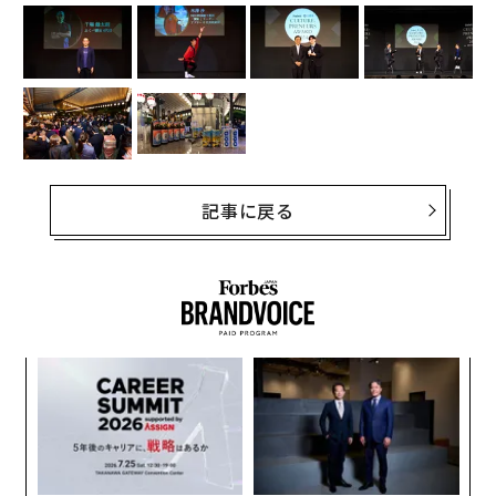
記事に戻る
─レ
ア
込め
の
た
「
3
C
る