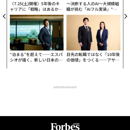
〈7.25(土)開催〉5年後のキ
〜決断する人のAI〜大規模組
ャリアに「戦略」はあるか。
織が挑む「AIフル実装」“使
トップエグゼクティブのキャ
う”企業から“動く”企業へ【N
リアに触れる1日│CAREER S
TTドコモビジネス×PwC】
UMMIT 2026
“泊まる”を超えて──エスパ
目先の転職ではなく「10年後
シオが描く、新しい日本のラ
の価値」をつくる──アサイ
グジュアリー（前編）
ンの長期伴走型支援とは
advertisement