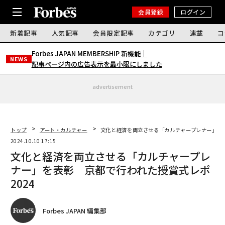
会員登録
ログイン
新着記事
人気記事
会員限定記事
カテゴリ
連載
コ
Forbes JAPAN MEMBERSHIP 新機能｜
NEWS
記事ページ内の広告表示を最小限にしました
advertisement
トップ
アート・カルチャー
文化と経済を両立させる「カルチャープレナー」を表
2024.10.10 17:15
文化と経済を両立させる「カルチャープレ
ナー」を表彰 京都で行われた授賞式レポ
2024
Forbes JAPAN 編集部