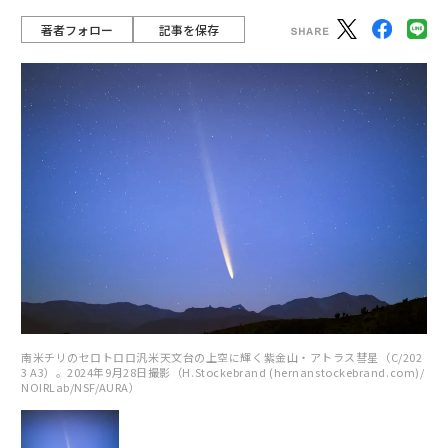
著者フォロー
記事を保存
南米チリのセロトロロ汎米天文台の上空に輝く紫金山・アトラス彗星（C/202
3 A3）。2024年9月28日撮影（H.Stockebrand (hernanstockebrand.com)/
NOIRLab/NSF/AURA）