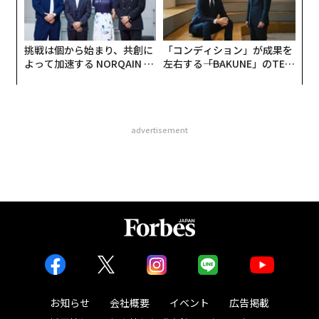
挑戦は個から始まり、共創に
「コンディション」が成果を
よって加速する NORQAIN JA
左右する――「BAKUNE」のTEN
PAN 特別座談会
TIALが支える「挑戦者の明
日」
advertisement
お知らせ
会社概要
イベント
広告掲載