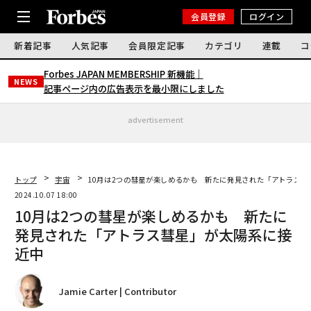
会員登録
ログイン
新着記事
人気記事
会員限定記事
カテゴリ
連載
コ
Forbes JAPAN MEMBERSHIP 新機能｜
NEWS
記事ページ内の広告表示を最小限にしました
advertisement
トップ
宇宙
10月は2つの彗星が楽しめるかも 新たに発見された「アトラス彗
2024.10.07 18:00
10月は2つの彗星が楽しめるかも 新たに
発見された「アトラス彗星」が太陽系に接
近中
Jamie Carter | Contributor