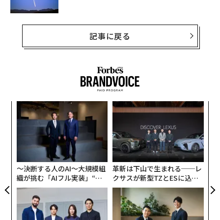
記事に戻る
スパ
内
のラ
グ
実
代の
伝
全
「超
る
×ウ
モ
〜決断する人のAI〜大規模組
革新は下山で生まれる──レ
織が挑む「AIフル実装」“使
クサスが新型TZとESに込め
う”企業から“動く”企業へ【N
た「DISCOVER」の哲学
TTドコモビジネス×PwC】