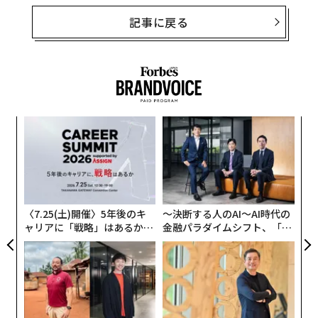
記事に戻る
るか
伝
、く
る
モ
挑
よっ
PA
〈7.25(土)開催〉5年後のキ
〜決断する人のAI〜AI時代の
ャリアに「戦略」はあるか。
金融パラダイムシフト、「超
トップエグゼクティブのキャ
個別化」の核心 【MUFG×ウ
リアに触れる1日│CAREER S
ェルスナビ×PwC】
UMMIT 2026