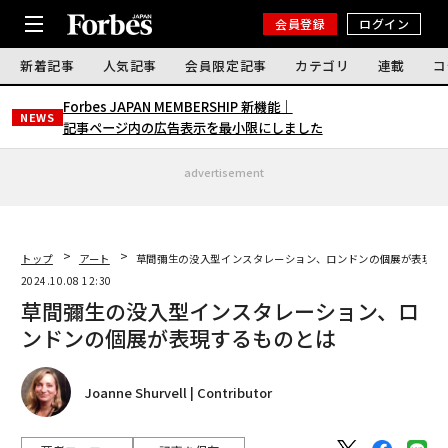
会員登録
ログイン
新着記事
人気記事
会員限定記事
カテゴリ
連載
コ
Forbes JAPAN MEMBERSHIP 新機能｜
NEWS
記事ページ内の広告表示を最小限にしました
advertisement
トップ
アート
草間彌生の没入型インスタレーション、ロンドンの個展が表現す
2024.10.08 12:30
草間彌生の没入型インスタレーション、ロ
ンドンの個展が表現するものとは
Joanne Shurvell | Contributor