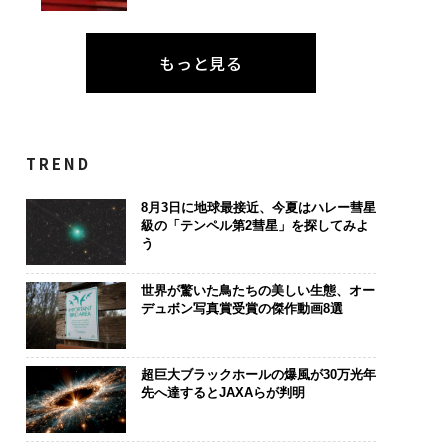
もっと見る
を礎に、未来を再定
アフリカの農村の通信、
“泊まる”を超
る 125年企業BAT
小1の壁。2人の挑戦者が
パシオが描く
むスモークレスな未
手にした「次なる武器」
本のラグジュ
TREND
編）
8月3日に地球最接近、今夏はハレー彗星
級の「テンペル第2彗星」を探してみよ
う
世界が驚いた鳥たちの美しい生態、オー
デュボン写真賞受賞の傑作動画8選
超巨大ブラックホールの爆風が30万光年
先へ達するとJAXAらが判明