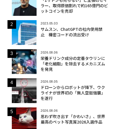
ラー、取得原価割れで約165億円のビ
ットコインを売却
2023.05.03
サムスン、ChatGPTの社内使用禁
止 機密コードの流出受け
2026.08.06
栄養ドリンク成分の定番タウリンに
「老化細胞」を除去するメカニズム
を発見
2026.08.05
ドローンからロボットが降下、ウク
ライナが世界初の「無人空挺強襲」
を遂行
2026.08.06
思わず吹き出す「かわいさ」、世界
最高のペット写真賞2026入選作品