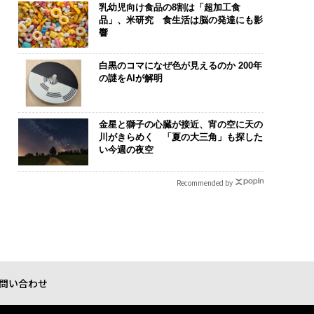
乳幼児向け食品の8割は「超加工食
品」、米研究 食生活は脳の発達にも影
響
白黒のコマになぜ色が見えるのか 200年
の謎をAIが解明
金星と獅子の心臓が接近、宵の空に天の
川がきらめく 「夏の大三角」も探した
い今週の夜空
Recommended by
問い合わせ