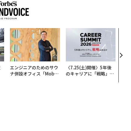
伝統
義す
が挑
来
技
エンジニアのためのサウ
〈7.25(土)開催〉5年後
を
ナ併設オフィス「Mobiu
のキャリアに「戦略」は
×
s Park」がオープン──
あるか。トップエグゼク
ー
タマディックが健康経営
ティブのキャリアに触れ
を徹底する理由
る1日│CAREER SUMMI
T 2026