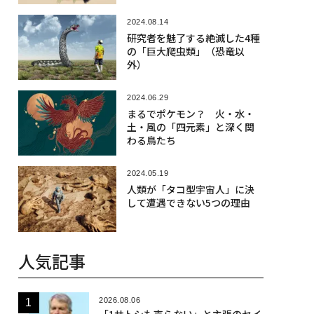
2024.08.14
研究者を魅了する絶滅した4種
の「巨大爬虫類」（恐竜以
外）
2024.06.29
まるでポケモン？ 火・水・
土・風の「四元素」と深く関
わる鳥たち
2024.05.19
人類が「タコ型宇宙人」に決
して遭遇できない5つの理由
人気記事
2026.08.06
「1サトシも売らない」と主張のセイ