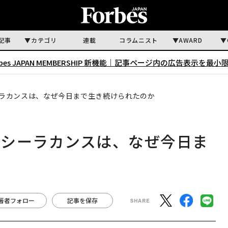
記事
カテゴリ
連載
コラムニスト
AWARD
rbes JAPAN MEMBERSHIP 新機能｜
記事ページ内の広告表示を最小
ラカンスは、なぜ今日まで生き続けられたのか
魚シーラカンスは、なぜ今日ま
著者フォロー
記事を保存