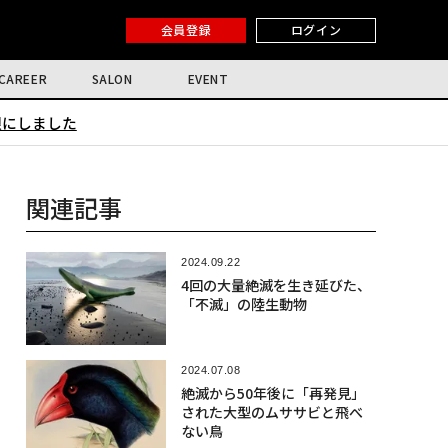
会員登録
ログイン
CAREER
SALON
EVENT
限にしました
関連記事
2024.09.22
4回の大量絶滅を生き延びた、
「不滅」の陸生動物
2024.07.08
絶滅から50年後に「再発見」
された大型のムササビと飛べ
ない鳥