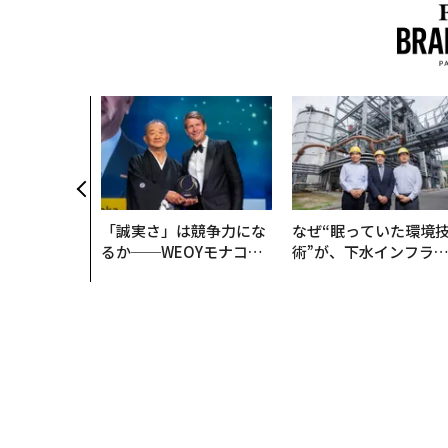
「誠実さ」は競争力にな
なぜ“眠っていた環境
るか──WEOYモナコで
術”が、下水インフラ
見た、くら寿司の経営哲
変えたのか──産総研
学
月島JFEアクアソリュ
ションの10年