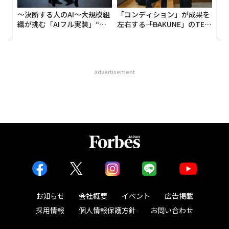
〜決断する人のAI〜大規模組
「コンディション」が成果を
織が挑む「AIフル実装」“使
左右する――「BAKUNE」のTEN
う”企業から“動く”企業へ【N
TIALが支える「挑戦者の明
TTドコモビジネス×PwC】
日」
advertisement
お知らせ
会社概要
イベント
広告掲載
採用情報
個人情報保護方針
お問い合わせ