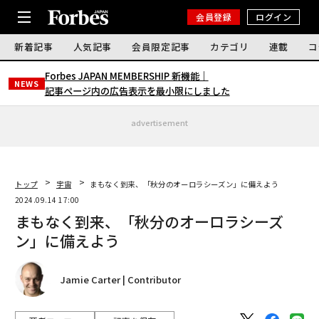
会員登録
ログイン
新着記事
人気記事
会員限定記事
カテゴリ
連載
コ
Forbes JAPAN MEMBERSHIP 新機能｜
NEWS
記事ページ内の広告表示を最小限にしました
advertisement
トップ
宇宙
まもなく到来、「秋分のオーロラシーズン」に備えよう
2024.09.14 17:00
まもなく到来、「秋分のオーロラシーズ
ン」に備えよう
Jamie Carter | Contributor