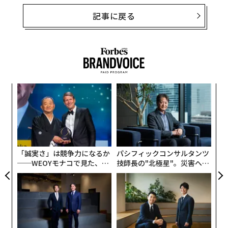
記事に戻る
小1
な
にし
術
た
〜
ア
金
個
ェ
「誠実さ」は競争力になるか
パシフィックコンサルタンツ
──WEOYモナコで見た、く
技師長の"北極星"。災害への
ら寿司の経営哲学
無力感を乗り越え見つけた、
防災一筋20年の答え