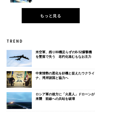
もっと見る
は個から始まり、共
〜決断する人のAI〜AI時
伝統を礎に、
よって加速する NOR
代の金融パラダイムシフ
義する 125年
N JAPAN 特別座談会
ト、「超個別化」の核心
が挑むスモー
TREND
【MUFG×ウェルスナビ
来
×PwC】
米空軍、残り80機足らずのB-52爆撃機
を墜落で失う 老朽化進むもなお主力
中東情勢の悪化を好機と捉えたウクライ
ナ、湾岸諸国と協力へ
ロシア軍の後方に「火星人」ドローンが
来襲 前線への兵站を破壊