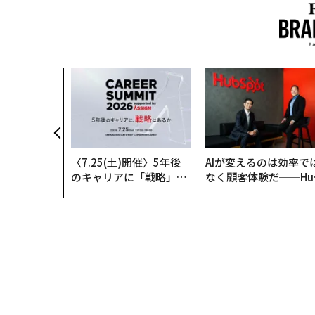
ション」が成
「BAKUN
IALが支える
明日」
〈7.25(土)開催〉5年後
AIが変えるのは効率で
のキャリアに「戦略」は
なく顧客体験だ──Hu
あるか。トップエグゼク
Spot Japanが語る「G
ティブのキャリアに触れ
ow Better」な組織の
る1日│CAREER SUMMI
くり方
T 2026