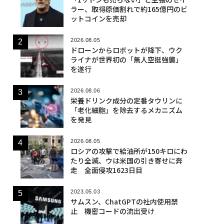
ラー、取得原価割れで約165億円のビ
ットコインを売却
2026.08.05
ドローンからロボットが降下、ウク
ライナが世界初の「無人空挺強襲」
を遂行
2026.08.06
栄養ドリンク成分の定番タウリンに
「老化細胞」を除去するメカニズム
を発見
2026.08.05
ロシアの攻撃で給油所が150キロにわ
たり全滅、ウは米国の引き寄せに奔
走 全面侵攻1623日目
2023.05.03
サムスン、ChatGPTの社内使用禁
止 機密コードの流出受け