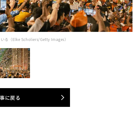
Scholiers/Getty Images）
事に戻る