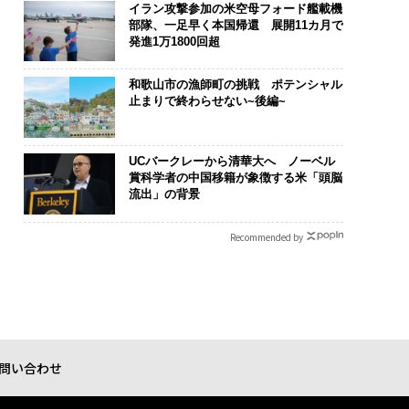
イラン攻撃参加の米空母フォード艦載機
部隊、一足早く本国帰還 展開11カ月で
発進1万1800回超
和歌山市の漁師町の挑戦 ポテンシャル
止まりで終わらせない~後編~
UCバークレーから清華大へ ノーベル
賞科学者の中国移籍が象徴する米「頭脳
流出」の背景
Recommended by
問い合わせ