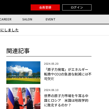
会員登録
ログイン
CAREER
SALON
EVENT
限にしました
関連記事
2024.05.20
「原子力発電」がエネルギー
転換やCO2の急速な削減には不
可欠だ
2024.06.10
世界の原子力市場を牛耳る中
国とロシア 米国は地政学的
に敗北するのか？