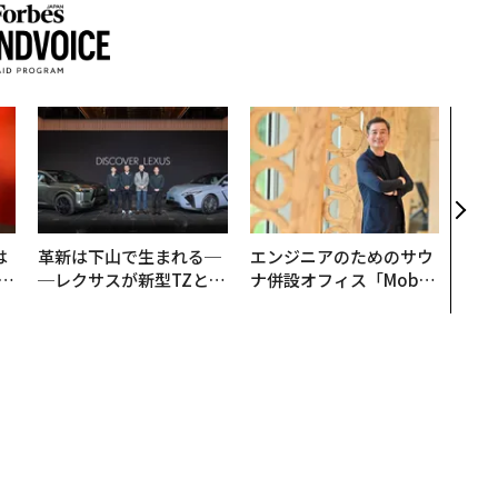
挑戦
創に
QAI
は
革新は下山で生まれる─
エンジニアのためのサウ
b
─レクサスが新型TZとE
ナ併設オフィス「Mobiu
r
Sに込めた「DISCOVE
s Park」がオープン──
つ
R」の哲学
タマディックが健康経営
を徹底する理由