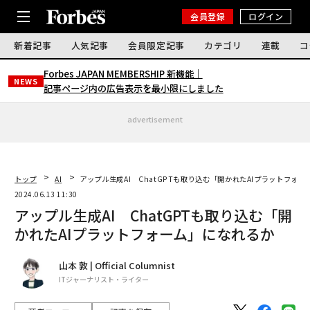
会員登録
ログイン
新着記事
人気記事
会員限定記事
カテゴリ
連載
コ
Forbes JAPAN MEMBERSHIP 新機能｜
NEWS
記事ページ内の広告表示を最小限にしました
advertisement
トップ
AI
アップル生成AI ChatGPTも取り込む「開かれたAIプラットフォ
2024.06.13 11:30
アップル生成AI ChatGPTも取り込む「開
かれたAIプラットフォーム」になれるか
山本 敦 | Official Columnist
ITジャーナリスト・ライター