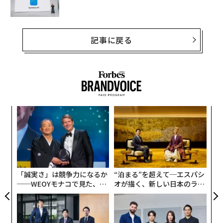
記事に戻る
「
3
C
「
る
左右
T
日
「誠実さ」は競争力になるか
“泊まる”を超えて─エスパシ
──WEOYモナコで見た、く
オが描く、新しい日本のラグ
ら寿司の経営哲学
ジュアリー（中編）