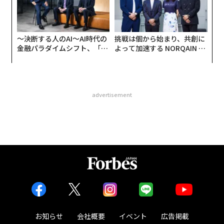
〜決断する人のAI〜AI時代の
挑戦は個から始まり、共創に
金融パラダイムシフト、「超
よって加速する NORQAIN JA
個別化」の核心 【MUFG×ウ
PAN 特別座談会
ェルスナビ×PwC】
advertisement
お知らせ
会社概要
イベント
広告掲載