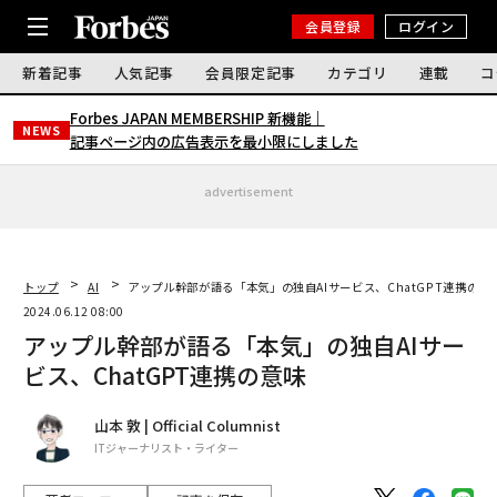
会員登録
ログイン
新着記事
人気記事
会員限定記事
カテゴリ
連載
コ
Forbes JAPAN MEMBERSHIP 新機能｜
NEWS
記事ページ内の広告表示を最小限にしました
advertisement
トップ
AI
アップル幹部が語る「本気」の独自AIサービス、ChatGPT連携の意
2024.06.12 08:00
アップル幹部が語る「本気」の独自AIサー
ビス、ChatGPT連携の意味
山本 敦 | Official Columnist
ITジャーナリスト・ライター