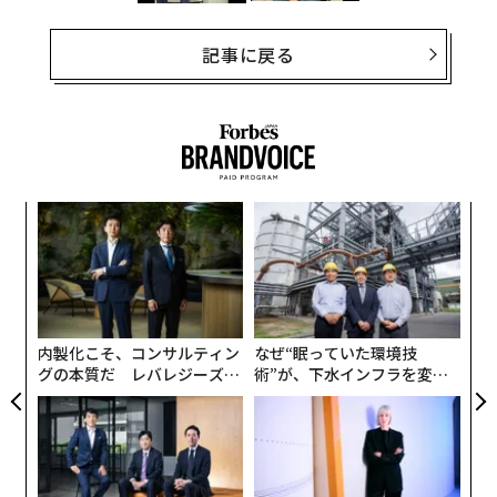
記事に戻る
年後
“
サイ
シ
グ
“
オ
ジ
内製化こそ、コンサルティン
なぜ“眠っていた環境技
グの本質だ レバレジーズが
術”が、下水インフラを変え
実践する、次世代ファームの
たのか──産総研×月島JFE
全貌
アクアソリューションの10年