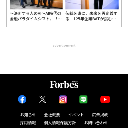
〜決断する人のAI〜AI時代の
伝統を礎に、未来を再定義す
金融パラダイムシフト、「超
る 125年企業BATが挑むス
個別化」の核心 【MUFG×ウ
モークレスな未来
ェルスナビ×PwC】
advertisement
お知らせ
会社概要
イベント
広告掲載
採用情報
個人情報保護方針
お問い合わせ