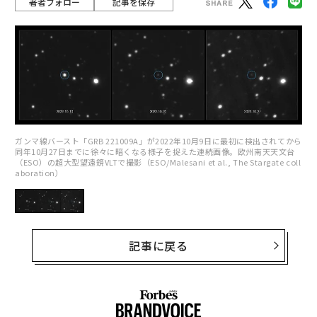
著者フォロー
記事を保存
ガンマ線バースト「GRB 221009A」が2022年10月9日に最初に検出されてから
同年10月27日までに徐々に暗くなる様子を捉えた連続画像。欧州南天天文台
（ESO）の超大型望遠鏡VLTで撮影（ESO/Malesani et al., The Stargate coll
aboration）
記事に戻る