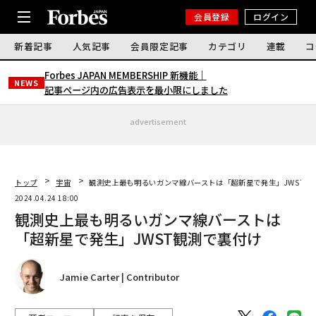
会員登録
ログイン
新着記事
人気記事
会員限定記事
カテゴリ
連載
コ
Forbes JAPAN MEMBERSHIP 新機能｜
NEWS
記事ページ内の広告表示を最小限にしました
advertisement
トップ
宇宙
観測史上最も明るいガンマ線バーストは「超新星で発生」JWST観
2024.04.24 18:00
観測史上最も明るいガンマ線バーストは
「超新星で発生」JWST観測で裏付け
Jamie Carter | Contributor