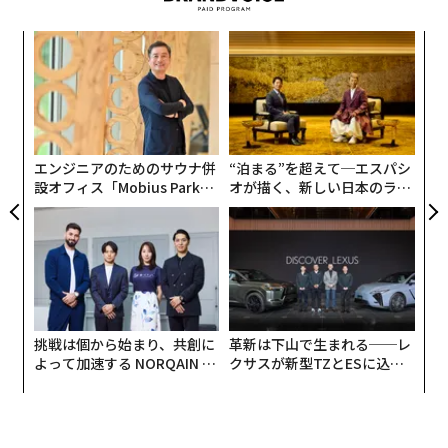
義す
ア
むス
の
た
「
3
C
る
エンジニアのためのサウナ併
“泊まる”を超えて─エスパシ
設オフィス「Mobius Park」
オが描く、新しい日本のラグ
がオープン──タマディック
ジュアリー（中編）
が健康経営を徹底する理由
挑戦は個から始まり、共創に
革新は下山で生まれる──レ
よって加速する NORQAIN JA
クサスが新型TZとESに込め
PAN 特別座談会
た「DISCOVER」の哲学