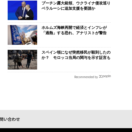
プーチン露大統領、ウクライナ侵攻巡り
ベラルーシに追加支援を要請か
ホルムズ海峡再開で経済とインフレが
「過熱」する恐れ、アナリストが警告
スペイン領になぜ突然移民が殺到したの
か？ モロッコ当局の関与を示す証言も
Recommended by
問い合わせ