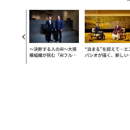
〜決断する人のAI〜大規
“泊まる”を超えて─エ
模組織が挑む「AIフル実
パシオが描く、新しい
装」“使う”企業から“動
本のラグジュアリー（
く”企業へ【NTTドコモ
編）
ビジネス×PwC】