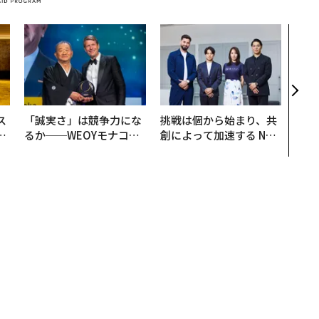
〈7
のキ
ある
ティ
る1日
T 20
ス
「誠実さ」は競争力にな
挑戦は個から始まり、共
日
るか──WEOYモナコで
創によって加速する NOR
中
見た、くら寿司の経営哲
QAIN JAPAN 特別座談会
学