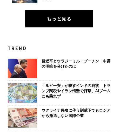
.25(土)開催〉5年後
パシフィックコンサルタ
AIが変えるの
もっと見る
ャリアに「戦略」は
ンツ技師長の"北極星"。
なく顧客体験だ
か。トップエグゼク
災害への無力感を乗り越
Spot Japa
ブのキャリアに触れ
え見つけた、防災一筋20
ow Better
│CAREER SUMMI
年の答え
くり方
26
TREND
習近平とウラジーミル・プーチン 中露
の明暗を分けたのは
「ルピー安」が映すインドの窮状 トラ
ンプ関税やイラン情勢で打撃、AIブーム
にも乗れず
ウクライナ侵攻に伴う制裁下でもロシア
から撤退しない国際企業