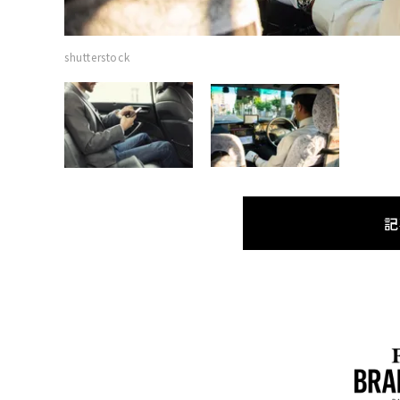
shutterstock
記