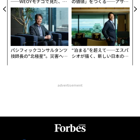
──WEOYモナコで見た、く
の価値」をつくる──アサイ
ら寿司の経営哲学
ンの長期伴走型支援とは
パシフィックコンサルタンツ
“泊まる”を超えて──エスパ
技師長の"北極星"。災害への
シオが描く、新しい日本のラ
無力感を乗り越え見つけた、
グジュアリー（前編）
防災一筋20年の答え
advertisement