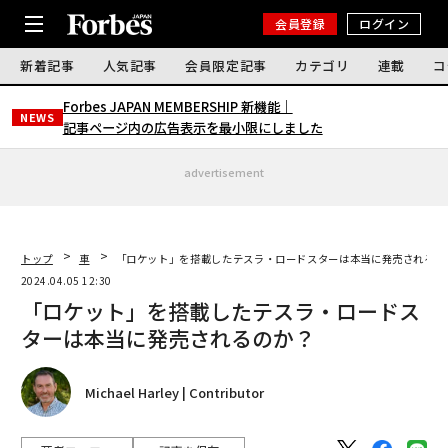
会員登録
ログイン
新着記事
人気記事
会員限定記事
カテゴリ
連載
コ
Forbes JAPAN MEMBERSHIP 新機能｜
NEWS
記事ページ内の広告表示を最小限にしました
advertisement
トップ
車
「ロケット」を搭載したテスラ・ロードスターは本当に発売されるの
2024.04.05 12:30
「ロケット」を搭載したテスラ・ロードス
ターは本当に発売されるのか？
Michael Harley | Contributor