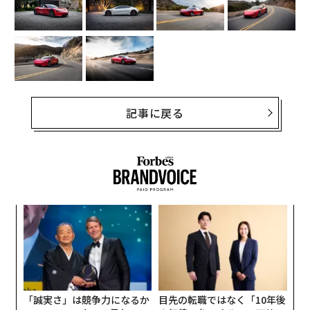
記事に戻る
挑
よっ
PA
〜
織
う
T
「誠実さ」は競争力になるか
目先の転職ではなく「10年後