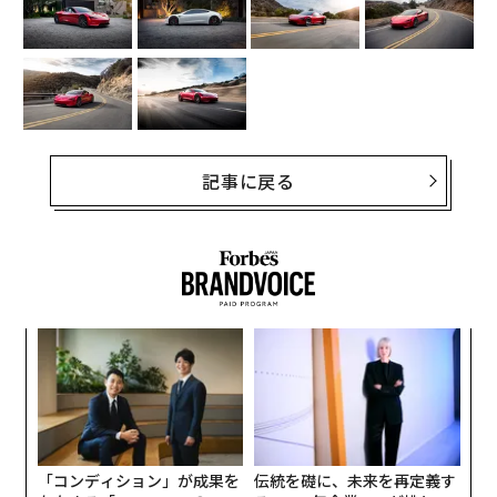
記事に戻る
模組
な
“使
術
【N
た
スパ
〜
C】
ア
のラ
金
個
ェ
「コンディション」が成果を
伝統を礎に、未来を再定義す