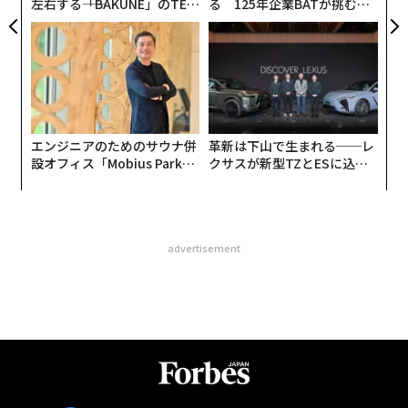
左右する――「BAKUNE」のTEN
る 125年企業BATが挑むス
TIALが支える「挑戦者の明
モークレスな未来
日」
エンジニアのためのサウナ併
革新は下山で生まれる──レ
設オフィス「Mobius Park」
クサスが新型TZとESに込め
がオープン──タマディック
た「DISCOVER」の哲学
が健康経営を徹底する理由
advertisement