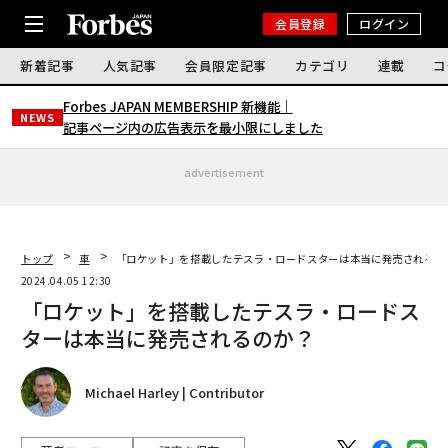
会員登録
ログイン
新着記事
人気記事
会員限定記事
カテゴリ
連載
コ
Forbes JAPAN MEMBERSHIP 新機能｜
NEWS
記事ページ内の広告表示を最小限にしました
advertisement
トップ
車
「ロケット」を搭載したテスラ・ロードスターは本当に発売されるの
2024.04.05 12:30
「ロケット」を搭載したテスラ・ロードス
ターは本当に発売されるのか？
Michael Harley | Contributor