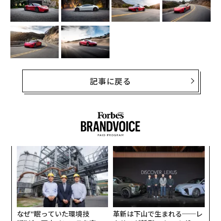
記事に戻る
キ
〜
か。
織
キャ
う
小1
挑
R S
T
にし
よっ
PA
なぜ“眠っていた環境技
革新は下山で生まれる──レ