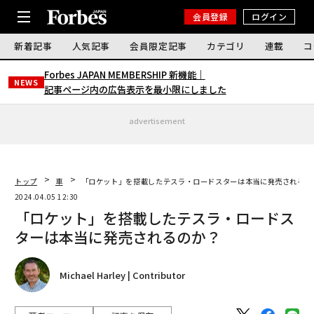
会員登録
ログイン
新着記事
人気記事
会員限定記事
カテゴリ
連載
コ
Forbes JAPAN MEMBERSHIP 新機能｜
NEWS
記事ページ内の広告表示を最小限にしました
advertisement
トップ
車
「ロケット」を搭載したテスラ・ロードスターは本当に発売されるの
2024.04.05 12:30
「ロケット」を搭載したテスラ・ロードス
ターは本当に発売されるのか？
Michael Harley | Contributor