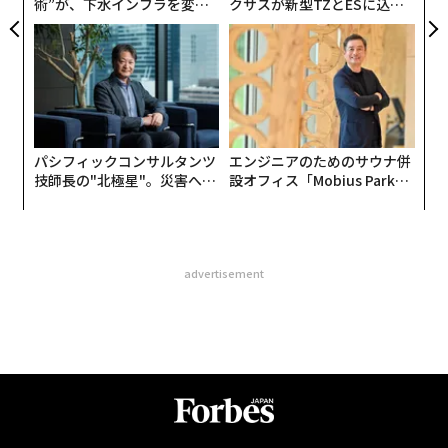
術”が、下水インフラを変え
クサスが新型TZとESに込め
たのか──産総研×月島JFE
た「DISCOVER」の哲学
アクアソリューションの10年
パシフィックコンサルタンツ
エンジニアのためのサウナ併
技師長の"北極星"。災害への
設オフィス「Mobius Park」
無力感を乗り越え見つけた、
がオープン──タマディック
防災一筋20年の答え
が健康経営を徹底する理由
advertisement