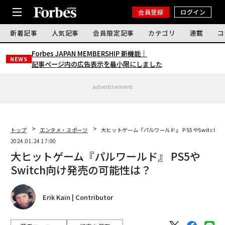
会員登録
ログイン
新着記事
人気記事
会員限定記事
カテゴリ
連載
コ
Forbes JAPAN MEMBERSHIP 新機能｜
NEWS
記事ページ内の広告表示を最小限にしました
advertisement
トップ
エンタメ・スポーツ
大ヒットゲーム『パルワールド』 PS5やSwitch
2024.01.24 17:00
大ヒットゲーム『パルワールド』 PS5や
Switch向け発売の可能性は？
Erik Kain | Contributor