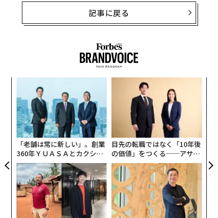
記事に戻る
果を
“
EN
シ
明
グ
“
オ
ジ
「老舗は常に新しい」。創業
目先の転職ではなく「10年後
360年ＹＵＡＳＡとカクシン
の価値」をつくる──アサイ
CEO田尻望が語る、AIを超え
ンの長期伴走型支援とは
る人の価値