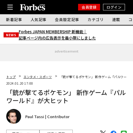
会員登録
ログイン
新着記事
人気記事
会員限定記事
カテゴリ
連載
コ
Forbes JAPAN MEMBERSHIP 新機能｜
NEWS
記事ページ内の広告表示を最小限にしました
advertisement
トップ
エンタメ・スポーツ
「銃が撃てるポケモン」 新作ゲーム『パルワール
2024.01.20 17:00
「銃が撃てるポケモン」 新作ゲーム『パル
ワールド』が大ヒット
Paul Tassi | Contributor