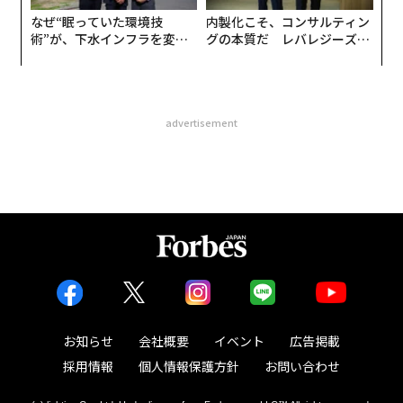
なぜ“眠っていた環境技
内製化こそ、コンサルティン
術”が、下水インフラを変え
グの本質だ レバレジーズが
たのか──産総研×月島JFE
実践する、次世代ファームの
アクアソリューションの10年
全貌
advertisement
お知らせ
会社概要
イベント
広告掲載
採用情報
個人情報保護方針
お問い合わせ