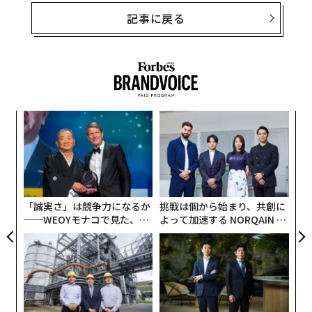
記事に戻る
小1
〜
にし
織
う
伝
T
る
モ
「誠実さ」は競争力になるか
挑戦は個から始まり、共創に
──WEOYモナコで見た、く
よって加速する NORQAIN JA
ら寿司の経営哲学
PAN 特別座談会