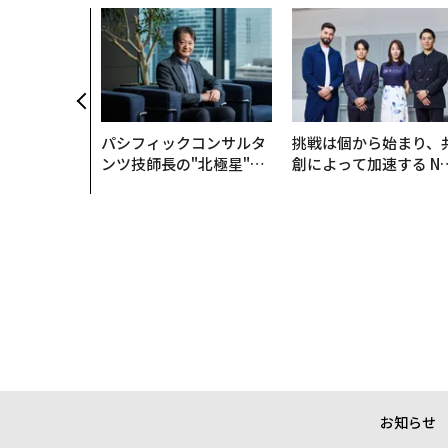
パシフィックコンサルタ
挑戦は個から始まり、
ンツ技師長の"北極星"。
創によって加速する N
災害への無力感を乗り越
QAIN JAPAN 特別座談
え見つけた、防災一筋20
年の答え
お知らせ