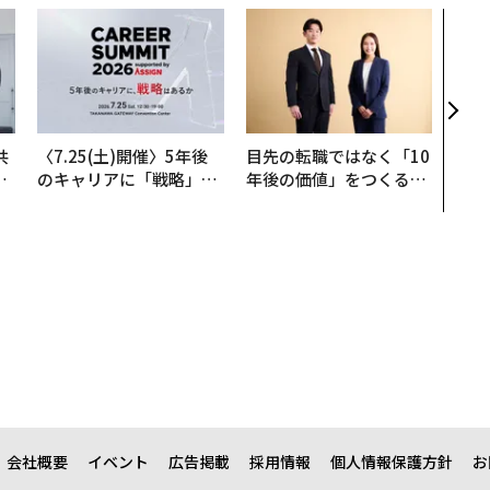
なぜ
術”
変え
月島
ショ
共
〈7.25(土)開催〉5年後
目先の転職ではなく「10
OR
のキャリアに「戦略」は
年後の価値」をつくる─
会
あるか。トップエグゼク
─アサインの長期伴走型
ティブのキャリアに触れ
支援とは
る1日│CAREER SUMMI
T 2026
会社概要
イベント
広告掲載
採用情報
個人情報保護方針
お