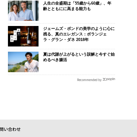
人生の全盛期は「55歳から60歳」、年
“眠っていた環境技
“泊まる”を超えて──エ
「老舗は常に
齢とともにに高まる能力も
が、下水インフラを
スパシオが描く、新しい
創業360年Ｙ
たのか──産総研×
日本のラグジュアリー
カクシンCEO
JFEアクアソリュー
（前編）
る、AIを超え
ジェームズ・ボンドの美学のように心に
ンの10年
残る、真のエレガンス：ボランジェ
ラ・グラン・ダネ 2018年
夏は代謝が上がるという誤解と今すぐ始
めるべき腸活
Recommended by
問い合わせ