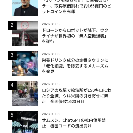
ラー、取得原価割れで約165億円のビ
ットコインを売却
2026.08.05
ドローンからロボットが降下、ウク
ライナが世界初の「無人空挺強襲」
を遂行
2026.08.06
栄養ドリンク成分の定番タウリンに
「老化細胞」を除去するメカニズム
を発見
2026.08.05
ロシアの攻撃で給油所が150キロにわ
たり全滅、ウは米国の引き寄せに奔
走 全面侵攻1623日目
2023.05.03
サムスン、ChatGPTの社内使用禁
止 機密コードの流出受け