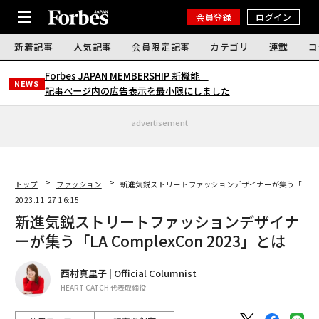
会員登録
ログイン
新着記事
人気記事
会員限定記事
カテゴリ
連載
コ
Forbes JAPAN MEMBERSHIP 新機能｜
NEWS
記事ページ内の広告表示を最小限にしました
advertisement
トップ
ファッション
新進気鋭ストリートファッションデザイナーが集う「LA Comp
2023.11.27 16:15
新進気鋭ストリートファッションデザイナ
ーが集う「LA ComplexCon 2023」とは
西村真里子 | Official Columnist
HEART CATCH 代表取締役