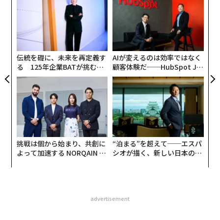
にし
織
う
「
T
3
C
る
伝統を礎に、未来を再定義す
AIが変えるのは効率ではなく
る 125年企業BATが挑むス
顧客体験だ──HubSpot Ja
モークレスな未来
panが語る「Grow Better」
な組織のつくり方
挑戦は個から始まり、共創に
“泊まる”を超えて──エスパ
よって加速する NORQAIN JA
シオが描く、新しい日本のラ
PAN 特別座談会
グジュアリー（前編）
advertisement