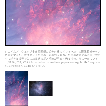
ジェイムズ・ウェッブ宇宙望遠鏡の近赤外線カメラNIRCamの短波長域チャン
ネルで捉えた、オリオン大星雲の一部の拡大画像。星雲の背後にある分子雲の
中で起きた爆発で生じた高速のガス噴流が明るく光る指のように伸びている
（NASA, ESA, CSA / Science leads and image processing: M. McCaughrea
n, S. Pearson, CC BY-SA 3.0 IGO）