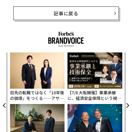
記事に戻る
〜
織
う
A
T
顧客
pa
な
目先の転職ではなく「10年後
【7/8 大阪開催】事業承継
の価値」をつくる──アサイ
に、経済安全保障という視点
ンの長期伴走型支援とは
が加わるとき──経営者が問
われる新たな判断軸