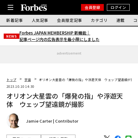
会員登録
ログイン
新着記事
人気記事
会員限定記事
カテゴリ
連載
コ
Forbes JAPAN MEMBERSHIP 新機能｜
NEWS
記事ページ内の広告表示を最小限にしました
advertisement
トップ
宇宙
オリオン大星雲の「爆発の指」や浮遊天体 ウェッブ望遠鏡が撮影
2023.10.10 14:30
オリオン大星雲の「爆発の指」や浮遊天
体 ウェッブ望遠鏡が撮影
Jamie Carter | Contributor