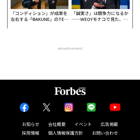
「コンディション」が成果を
「誠実さ」は競争力になるか
左右する――「BAKUNE」のTEN
──WEOYモナコで見た、く
TIALが支える「挑戦者の明
ら寿司の経営哲学
日」
advertisement
お知らせ
会社概要
イベント
広告掲載
採用情報
個人情報保護方針
お問い合わせ