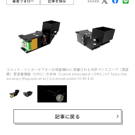
著者フォロー
記事を保存
コメット・インターセプターの探査機B2に搭載される光学ペリスコープ（潜望
鏡）彗星撮像器（OPIC）の本体（Comet Interceptor / OPIC / UT Tartu Obs
ervatory (Pajusalu et al.) (Licensed under CC BY 4.0）
記事に戻る