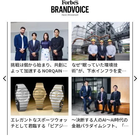
創業
ソ
シン
プ
超え
─
“
束
シ
グ
挑戦は個から始まり、共創に
なぜ“眠っていた環境技
よって加速する NORQAIN JA
術”が、下水インフラを変え
PAN 特別座談会
たのか──産総研×月島JFE
アクアソリューションの10年
エレガントなスポーツウォッ
〜決断する人のAI〜AI時代の
チとして君臨する「ピアジ
金融パラダイムシフト、「超
ェ」ポロの魅力
個別化」の核心 【MUFG×ウ
ェルスナビ×PwC】