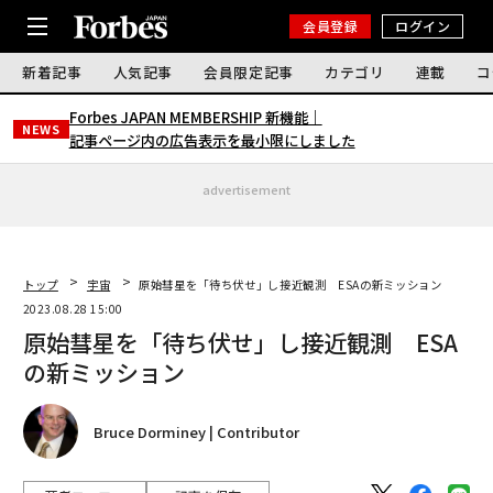
会員登録
ログイン
新着記事
人気記事
会員限定記事
カテゴリ
連載
コ
Forbes JAPAN MEMBERSHIP 新機能｜
NEWS
記事ページ内の広告表示を最小限にしました
advertisement
トップ
宇宙
原始彗星を「待ち伏せ」し接近観測 ESAの新ミッション
2023.08.28 15:00
原始彗星を「待ち伏せ」し接近観測 ESA
の新ミッション
Bruce Dorminey | Contributor