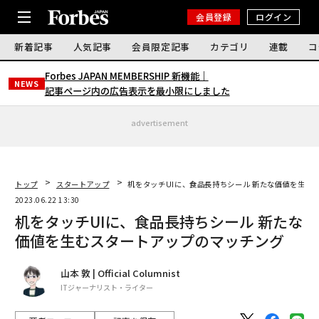
会員登録
ログイン
新着記事
人気記事
会員限定記事
カテゴリ
連載
コ
Forbes JAPAN MEMBERSHIP 新機能｜
NEWS
記事ページ内の広告表示を最小限にしました
advertisement
トップ
スタートアップ
机をタッチUIに、食品長持ちシール 新たな価値を生む
2023.06.22 13:30
机をタッチUIに、食品長持ちシール 新たな
価値を生むスタートアップのマッチング
山本 敦 | Official Columnist
ITジャーナリスト・ライター