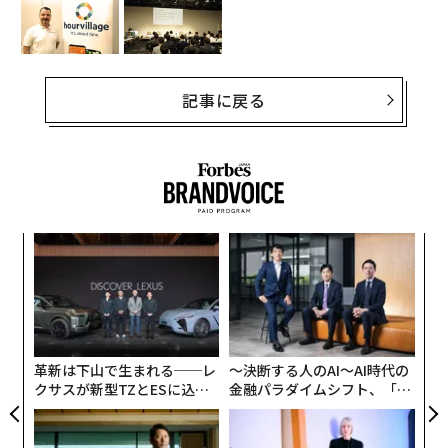
記事に戻る
創に
パ
 JA
技
無
目
防
の
ン
革新は下山で生まれる──レ
〜決断する人のAI〜AI時代の
クサスが新型TZとESに込め
金融パラダイムシフト、「超
た「DISCOVER」の哲学
個別化」の核心 【MUFG×ウ
ェルスナビ×PwC】