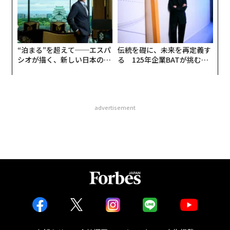
“泊まる”を超えて──エスパ
伝統を礎に、未来を再定義す
シオが描く、新しい日本のラ
る 125年企業BATが挑むス
グジュアリー（前編）
モークレスな未来
advertisement