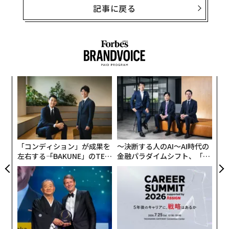
記事に戻る
なく
〜
Ja
織
er」
う
な
T
術
た
ア
「コンディション」が成果を
〜決断する人のAI〜AI時代の
左右する――「BAKUNE」のTEN
金融パラダイムシフト、「超
TIALが支える「挑戦者の明
個別化」の核心 【MUFG×ウ
日」
ェルスナビ×PwC】