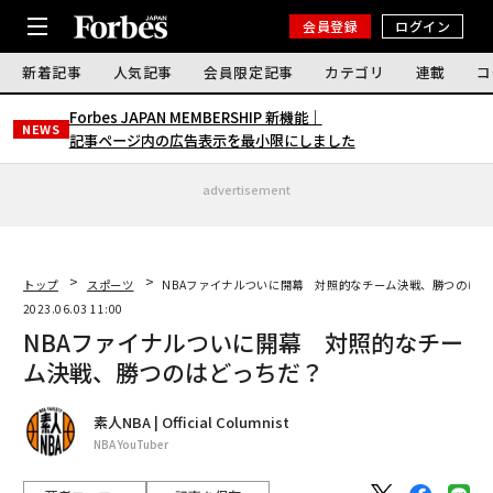
会員登録
ログイン
新着記事
人気記事
会員限定記事
カテゴリ
連載
コ
Forbes JAPAN MEMBERSHIP 新機能｜
NEWS
記事ページ内の広告表示を最小限にしました
advertisement
トップ
スポーツ
NBAファイナルついに開幕 対照的なチーム決戦、勝つのはど
2023.06.03 11:00
NBAファイナルついに開幕 対照的なチー
ム決戦、勝つのはどっちだ？
素人NBA | Official Columnist
NBA YouTuber