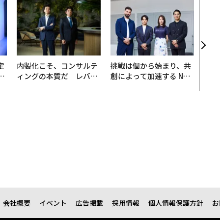
エン
ナ併
s 
タマ
を徹
定
内製化こそ、コンサルテ
挑戦は個から始まり、共
T
ィングの本質だ レバレ
創によって加速する NOR
未
ジーズが実践する、次世
QAIN JAPAN 特別座談会
代ファームの全貌
会社概要
イベント
広告掲載
採用情報
個人情報保護方針
お