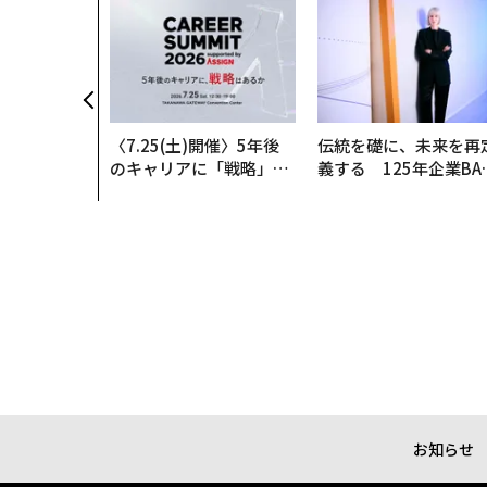
〈7.25(土)開催〉5年後
伝統を礎に、未来を再
のキャリアに「戦略」は
義する 125年企業BA
あるか。トップエグゼク
が挑むスモークレスな
ティブのキャリアに触れ
来
る1日│CAREER SUMMI
T 2026
お知らせ