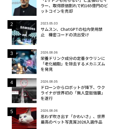
ラー、取得原価割れで約165億円のビ
ットコインを売却
2023.05.03
サムスン、ChatGPTの社内使用禁
止 機密コードの流出受け
2026.08.06
栄養ドリンク成分の定番タウリンに
「老化細胞」を除去するメカニズム
を発見
2026.08.05
ドローンからロボットが降下、ウク
ライナが世界初の「無人空挺強襲」
を遂行
2026.08.06
思わず吹き出す「かわいさ」、世界
最高のペット写真賞2026入選作品