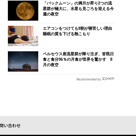
「バックムーン」の満月が昇り2つの流
ジニアのためのサウ
「コンディション」が成
“泊まる”を超
星群が極大に、水星も見ごろを迎える今
設オフィス「Mobiu
果を左右する――「BAKUN
パシオが描く
週の夜空
Park」がオープン──
E」のTENTIALが支える
本のラグジュ
ディックが健康経営
「挑戦者の明日」
編）
エアコンをつけても8割が寝苦しい理由
底する理由
睡眠の質を下げる熱こもり
ペルセウス座流星群が降り注ぎ、皆既日
食と食分96％の月食が世界を驚かす 8
月の夜空
Recommended by
問い合わせ