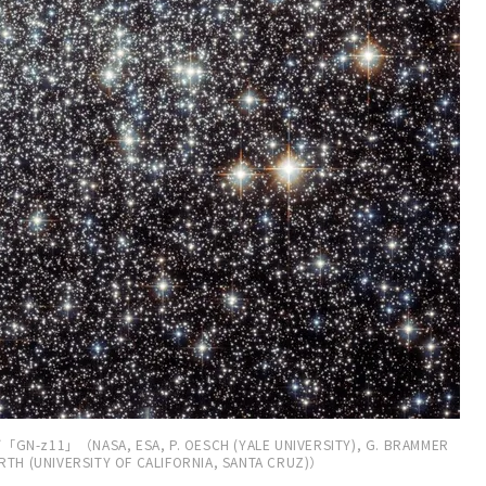
SA, ESA, P. OESCH (YALE UNIVERSITY), G. BRAMMER
WORTH (UNIVERSITY OF CALIFORNIA, SANTA CRUZ)）