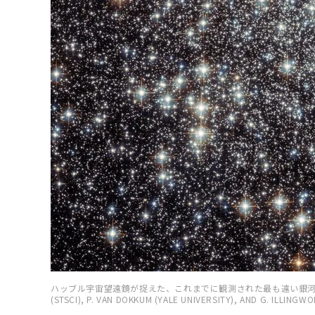
ハッブル宇宙望遠鏡が捉えた、これまでに観測された最も遠い銀河「GN-z11」（NA
(STSCI), P. VAN DOKKUM (YALE UNIVERSITY), AND G. ILLING