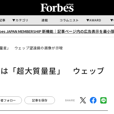
記事
カテゴリ
連載
コラムニスト
AWARD
rbes JAPAN MEMBERSHIP 新機能｜
記事ページ内の広告表示を最小
量星」 ウェッブ望遠鏡の画像が示唆
源は「超大質量星」 ウェッブ
著者フォロー
記事を保存