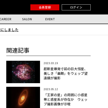
会員登録
ログイン
CAREER
SALON
EVENT
限にしました
関連記事
2023.03.19
超新星爆発寸前の巨大恒星、
美しき「最期」をウェッブ望
遠鏡が撮影
2023.05.12
「王家の星」の周囲に小惑星
帯と惑星系が存在か ウェッ
ブ撮影画像が示唆