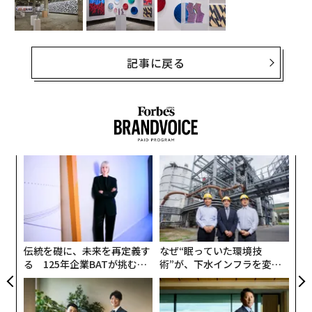
記事に戻る
ィン
挑
ズが
よっ
ムの
PA
目
の
ン
伝統を礎に、未来を再定義す
なぜ“眠っていた環境技
る 125年企業BATが挑むス
術”が、下水インフラを変え
モークレスな未来
たのか──産総研×月島JFE
アクアソリューションの10年