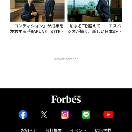
「コンディション」が成果を
“泊まる”を超えて──エスパ
左右する――「BAKUNE」のTEN
シオが描く、新しい日本のラ
TIALが支える「挑戦者の明
グジュアリー（前編）
日」
advertisement
お知らせ
会社概要
イベント
広告掲載