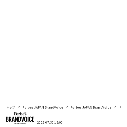
トップ
Forbes JAPAN BrandVoice
Forbes JAPAN BrandVoice
「コン
2026.07.30 16:00