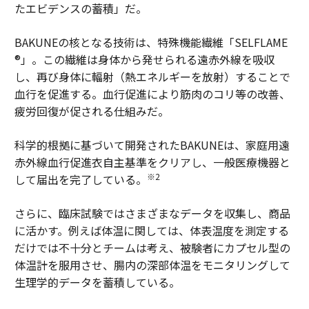
たエビデンスの蓄積」だ。
BAKUNEの核となる技術は、特殊機能繊維「SELFLAME
®」。この繊維は身体から発せられる遠赤外線を吸収
し、再び身体に輻射（熱エネルギーを放射）することで
血行を促進する。血行促進により筋肉のコリ等の改善、
疲労回復が促される仕組みだ。
科学的根拠に基づいて開発されたBAKUNEは、家庭用遠
赤外線血行促進衣自主基準をクリアし、一般医療機器と
※2
して届出を完了している。
さらに、臨床試験ではさまざまなデータを収集し、商品
に活かす。例えば体温に関しては、体表温度を測定する
だけでは不十分とチームは考え、被験者にカプセル型の
体温計を服用させ、腸内の深部体温をモニタリングして
生理学的データを蓄積している。