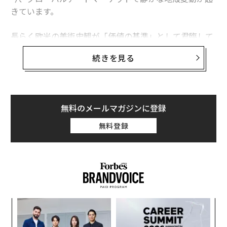
きています。
長らく欧米の美術史観が「価値の基準」として君臨して
きたアートの世界で、その評価軸が少しずつ揺らぎ始め
続きを見る
ています。アフリカン・アートの再評価、アジア作家の
台頭、そして工芸的価値への注目。ニューヨークのメト
ロポリタン美術館（MET）では、1月19日から日本の陶
芸をテーマにした長期展示「
無料のメールマガジンに登録
The Infinite Artistry of Japanese Ceramics
」が、ロンド
ンのヴィクトリア＆アルバート博物館（V&A）では、4月
無料登録
30日から現代日本の漆芸を特集した「
Urushi Now
」展
が開催されています。
METは単なる大型美術館ではありません。世界のアート
史の「正典」を形づくる機関のひとつです。そのMETが
日本の陶芸を正面から取り上げ、「陶芸家の独創性と熟
なく
伝
練から生まれる日本陶芸の独自性」に光を当てているこ
Ja
る
er」
モ
とは、単なる流行ではありません。日本の工芸が、美術