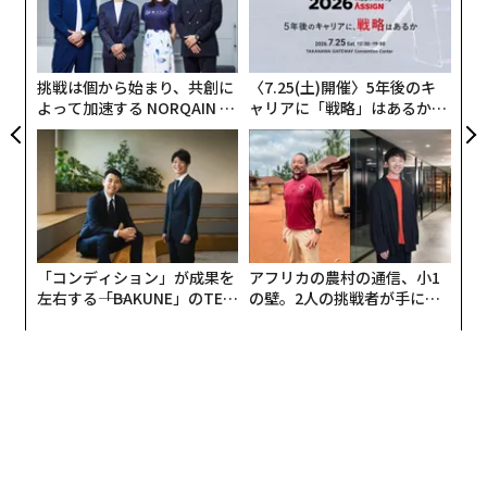
模組
内
と対等に語られる時代の始まりを示しているように見え
“使
グ
ます。
【N
実
C】
全
挑戦は個から始まり、共創に
〈7.25(土)開催〉5年後のキ
この動きは市場にも表れています。金工作家・塩見亮介
よって加速する NORQAIN JA
ャリアに「戦略」はあるか。
PAN 特別座談会
トップエグゼクティブのキャ
氏の甲冑作品「
Wolf and Armor
」は、クリスティーズで
リアに触れる1日│CAREER S
下限見積もりの35倍となる約69万8500ドル、日本円で
UMMIT 2026
約1億円で落札されました。日本の工芸作家による立体
作品が国際市場で高く評価された象徴的な出来事です。
しかし、ここで問うべきは「日本の工芸はいくらで売れ
「コンディション」が成果を
アフリカの農村の通信、小1
るのか」だけではありません。
左右する――「BAKUNE」のTEN
の壁。2人の挑戦者が手にし
TIALが支える「挑戦者の明
た「次なる武器」
日」
世界がいま日本の技や芸術に何を見ようとしているの
か、ということです。作品そのものなのか。技術なの
か。あるいは、その背後にある「価値」なのか。
かつて19世紀のジャポニスムは、浮世絵や漆器を通じて
欧米の芸術家に大きな影響を与えました。1960年代に