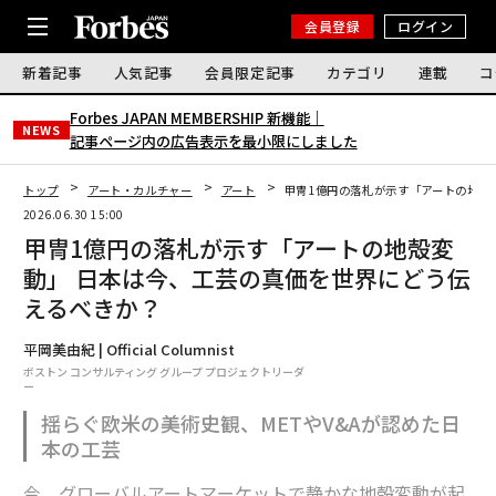
会員登録
ログイン
新着記事
人気記事
会員限定記事
カテゴリ
連載
コ
Forbes JAPAN MEMBERSHIP 新機能｜
NEWS
記事ページ内の広告表示を最小限にしました
トップ
アート・カルチャー
アート
甲冑1億円の落札が示す「アートの地殻
2026.06.30 15:00
甲冑1億円の落札が示す「アートの地殻変
動」 日本は今、工芸の真価を世界にどう伝
えるべきか？
平岡美由紀 | Official Columnist
ボストン コンサルティング グループ プロジェクトリーダ
ー
揺らぐ欧米の美術史観、METやV&Aが認めた日
本の工芸
今、グローバルアートマーケットで静かな地殻変動が起