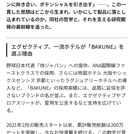
ンに向き合い、ポテンシャルを引き出す」——。この一
貫した思想はどこから生まれ、いかにして製品に落とし
込まれているのか。同社の哲学と、それを支える研究開
発の最前線を追った。
エグゼクティブ、一流ホテルが「BAKUNE」を
選ぶ理由
野球日本代表「侍ジャパン」への提供、ANA国際線ファ
ーストクラスでの採用、さらには帝国ホテル 大阪やシッ
クスセンシズ 京都といったラグジュアリーホテルへの導
入など、「BAKUNE」の採用実績には、品質に妥協を許
さないブランドの名が並ぶ。また、エグゼクティブやプ
ロアスリートが、愛用を公言するなど支持を広げてい
る。
2021年2月の販売スタート以来、累計販売枚数は200万
セットを突破し、今なお快進撃を続ける。この数字が意