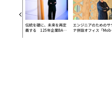
伝統を礎に、未来を再定
エンジニアのためのサ
義する 125年企業BAT
ナ併設オフィス「Mobi
が挑むスモークレスな未
s Park」がオープン─
来
タマディックが健康経
を徹底する理由
トップ
ビジネス
キルギス移民、30歳女性CEOが
ビジネス
2015.11.06 09:30