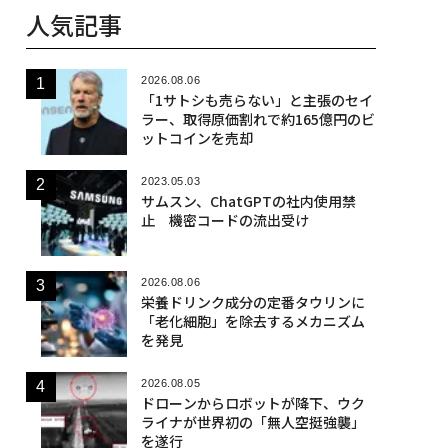
人気記事
2026.08.06
「1サトシも売らない」と主張のセイ
ラー、取得原価割れで約165億円のビ
ットコインを売却
2023.05.03
サムスン、ChatGPTの社内使用禁
止 機密コードの流出受け
2026.08.06
栄養ドリンク成分の定番タウリンに
「老化細胞」を除去するメカニズム
を発見
2026.08.05
ドローンからロボットが降下、ウク
ライナが世界初の「無人空挺強襲」
を遂行