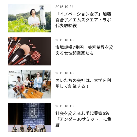
2015.10.24
「イノベーション女子」加藤
百合子／エムスクエア・ラボ
代表取締役
2015.10.16
市場規模7兆円 美容業界を変
える女性起業家たち
2015.10.16
オレたちの会社は、大学を利
用して創業する！
2015.10.13
社会を変える若手起業家6名
「アンダー30サミット」に集
結