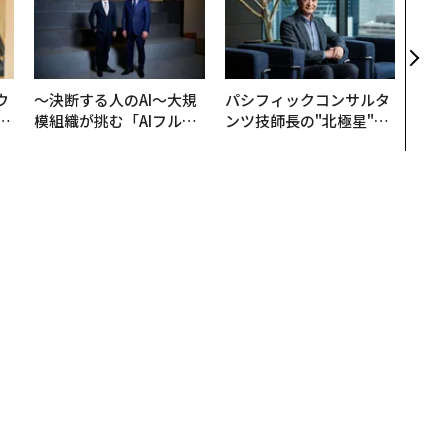
ィン
ジー
代フ
ウ
〜決断する人のAI〜大規
パシフィックコンサルタ
u
模組織が挑む「AIフル実
ンツ技師長の"北極星"。
─
装」“使う”企業から“動
災害への無力感を乗り越
営
く”企業へ【NTTドコモ
え見つけた、防災一筋20
ビジネス×PwC】
年の答え
語る「ECサイト」成功の秘訣