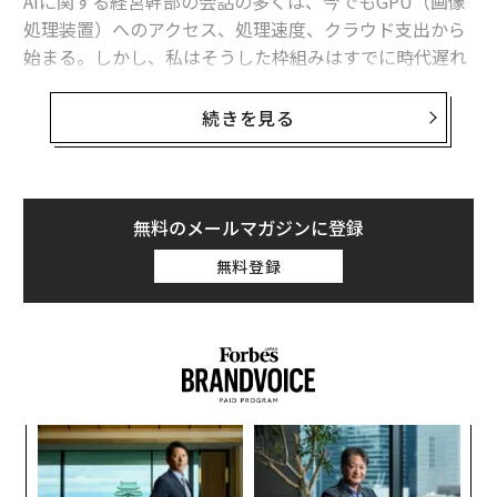
AIに関する経営幹部の会話の多くは、今でもGPU（画像
処理装置）へのアクセス、処理速度、クラウド支出から
始まる。しかし、私はそうした枠組みはすでに時代遅れ
だと考えている。
続きを見る
AIは、重要インフラと同様に測定されるべき段階を超え
た。もはや、コンピューティング能力や著作権問題とい
った1つか2つの制限要因だけでなく、エネルギー、水、
地理、サイバーセキュリティといった大規模な制約が存
無料のメールマガジンに登録
在する。
無料登録
実際、2020年にはわずか4%の企業のSEC提出書類で言
及されていたAIリスクは、ある分析によると、2024年に
は
提出書類の43%に上昇した
。この数字は今日ではさら
に高い可能性が高いと私は考えている。リスクを評価す
ることは良いことだが、この分析では大きな穴も発見さ
小1
挑
れた。「多くの開示は依然として一般的なものにとどま
にし
よっ
っているか、リスク軽減戦略の詳細が欠けている」とい
PA
ナ併
「