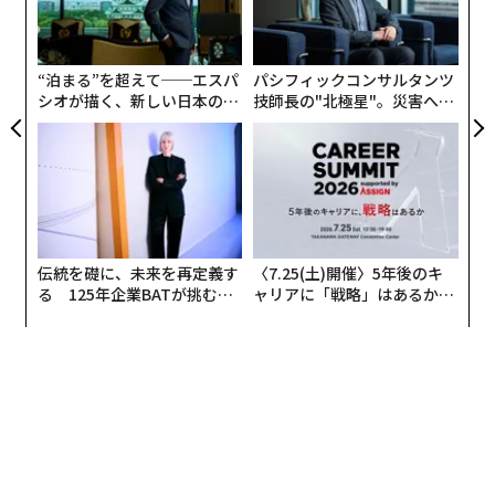
うのだ。
k」
─
ック
ら
軽減戦略のないリスクは、潜在的な災害を生み出すもの
由
“泊まる”を超えて──エスパ
パシフィックコンサルタンツ
だ。私は日々、そうした状況を避けたいと切望する企業
シオが描く、新しい日本のラ
技師長の"北極星"。災害への
と仕事をしている。今後10年間で勝利を収める企業は、
グジュアリー（前編）
無力感を乗り越え見つけた、
厳しい真実を早期に認識する企業であることが、私には
防災一筋20年の答え
ますます明確になっている。その真実とは、AIがデー
タ、電力、主権の衝突を強いており、その衝突が成長が
可能な場所、リスクが蓄積する場所、戦略的優位性が生
み出される場所を再構築する可能性があるということ
伝統を礎に、未来を再定義す
〈7.25(土)開催〉5年後のキ
だ。
る 125年企業BATが挑むス
ャリアに「戦略」はあるか。
モークレスな未来
トップエグゼクティブのキャ
システムがレジリエント（回復力がある）であれば、混
リアに触れる1日│CAREER S
乱を吸収し、適応し、さらに強力なものへと進化でき
UMMIT 2026
る。そして今こそ、企業がこのますますAIに定義される
世界において、自らのレジリエンスのための器を創造す
る時だ。
インフラとしてのAI