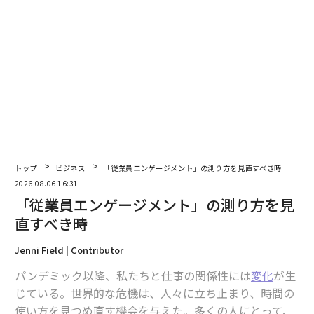
私の見解では、AIは急速にテクノロジー業界の現象か
ら、経済成長に不可欠なインフラへと変化した。データ
センターのラック密度は
大幅に増加している
。現在の水
準では、データセンターはもはや受動的なIT資産ではな
い。産業規模のエネルギー消費者なのだ。国際エネルギ
ー機関（IEA）は
次のように述べている
。「典型的なAI特
化型データセンターは、10万世帯分の電力を消費する
が、現在建設中の最大規模のものは、その20倍を消費す
る」
トップ
ビジネス
「従業員エンゲージメント」の測り方を見直すべき時
2026.08.06 16:31
この高密度化により、冷却は専門化される必要があり、
「従業員エンゲージメント」の測り方を見
立地選定は困難になり、クラウド価格ではなく電力の利
直すべき時
用可能性が成長の制約要因となる。さらに、一部の州や
Jenni Field | Contributor
地域では、
新しいデータセンターの建設に対する地域の反対
が存在
パンデミック以降、私たちと仕事の関係性には
変化
が生
する。
じている。世界的な危機は、人々に立ち止まり、時間の
使い方を見つめ直す機会を与えた。多くの人にとって、