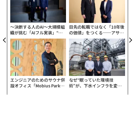
しかし、電力は話の半分に過ぎない。私が見る限り、よ
グ
興味深いことに、「従業員エンゲージメント」という用
ンツ
ア
り複雑な課題は、データが存在しなければならない場所
語は、1990年に学術誌に発表されたウィリアム・カーン
への
の
と、コンピューティングが現実的に稼働できる場所との
た、
た
の研究にさかのぼることが多い。カーンによるエンゲー
間の分離が拡大していることだ。政策は
ますます
、デー
ジメントの
定義
は、「組織メンバーが自らを仕事の役割
〜決断する人のAI〜大規模組
目先の転職ではなく「10年後
タが特定の国境内にとどまることを義務付けている。対
に結びつけること。エンゲージメントとは、役割遂行の
織が挑む「AIフル実装」“使
の価値」をつくる──アサイ
照的に、コンピューティングは、電力コスト、利用可能
う”企業から“動く”企業へ【N
ンの長期伴走型支援とは
中で身体的、認知的、感情的に自分自身を発揮し、表現
TTドコモビジネス×PwC】
性、レジリエンスによって定義される場所に引き寄せら
することである」というものだった。
れることが多い。これら2つの力は、必ずしも自然に一
致するわけではない。
2012年のタワーズワトソンのレポートは、それを「もう
一歩踏み込む意欲と能力」と
定義
した。ギャラップは
この緊張は、投資家や政策立案者がますます「グローバ
「従業員が仕事や職場に対して感じる関与と熱意」と
エンジニアのためのサウナ併
なぜ“眠っていた環境技
ルレジリエンス」と表現するものの中核に位置している
説明
している。
設オフィス「Mobius Park」
術”が、下水インフラを変え
と私は見ている。経営幹部にとって、グローバルレジリ
がオープン──タマディック
たのか──産総研×月島JFE
が健康経営を徹底する理由
アクアソリューションの10年
エンスは、それ自体のための冗長性についてではない。
マクラウド＆クラークは、従業員エンゲージメントとは
選択肢についてなのだ。成長、コンプライアンス、業務
「従業員が組織の目標や価値観にコミットし、組織の成
が、単一の地域、電力網、規制上の前提に依存しないよ
功に貢献する意欲を持ち、同時に自分自身の幸福感を高
うにすることだ。
めることができるように設計された職場のアプローチ」
だと
述べている
。