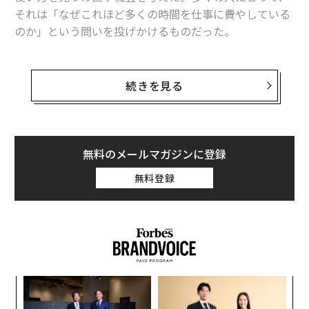
光ファイバーネットワークは、資本と時間があれば拡張
それは「なぜこれほど多くの時間を仕事に費やしている
できる。しかし、電力網は
異なる課題に直面している
。
のか」という問いを投げかけるものだった。
多くの地域で、電力網はすでに
限界近くで稼働している
。このミスマッチは、そのように分類されているかどう
仕事をアイデンティティの一部と捉える人もいれば、目
かにかかわらず、静かに取締役会レベルの問題となって
的達成の手段と考える人もいる。しかしリーダーや多く
続きを見る
いる。
の組織は、従業員に仕事を深く大切に思ってもらいたい
と考える。期待以上の働きをし、全力を尽くすことで、
これが、わずか数年前には極端に聞こえたであろう解決
その思いを示してほしいのだ。組織はエンゲージした人
策に向けて、一部の議論がシフトしているのを私が観察
材を求め、従業員エンゲージメントは組織の健全性を測
無料のメールマガジンに登録
している理由だ。その解決策には、小型モジュール式原
る中核的な指標となっている。
無料登録
子炉のような高度にレジリエントな電源と
先進的なデータセンターを併設すること
が含まれる。そ
だが、パンデミックが時間の使い方を見直す契機とな
の論理は、AI能力が経済競争力を支えるのであれば、予
り、仕事と余暇のバランスをより重視するようになった
測可能で主権的なエネルギーを確保することが規模拡大
今、組織における従業員エンゲージメントとはどのよう
の前提条件になるというものだ。
な姿をしているのだろうか。
データ主権とコンピューティングの近接性
従業員エンゲージメントを理解する
─レ
“
込め
シ