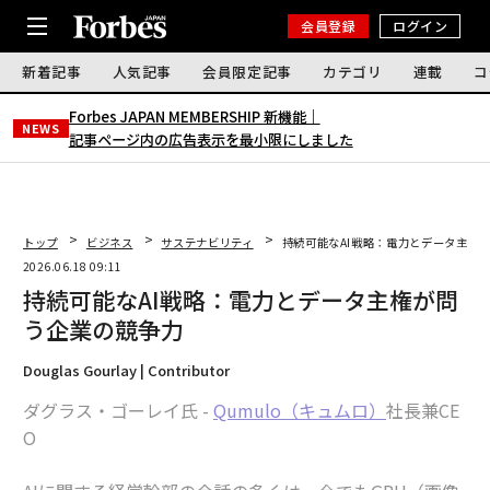
会員登録
ログイン
新着記事
人気記事
会員限定記事
カテゴリ
連載
コ
Forbes JAPAN MEMBERSHIP 新機能｜
NEWS
記事ページ内の広告表示を最小限にしました
トップ
ビジネス
サステナビリティ
持続可能なAI戦略：電力とデータ主権
2026.06.18 09:11
持続可能なAI戦略：電力とデータ主権が問
う企業の競争力
Douglas Gourlay | Contributor
ダグラス・ゴーレイ氏 -
Qumulo（キュムロ）
社長兼CE
O