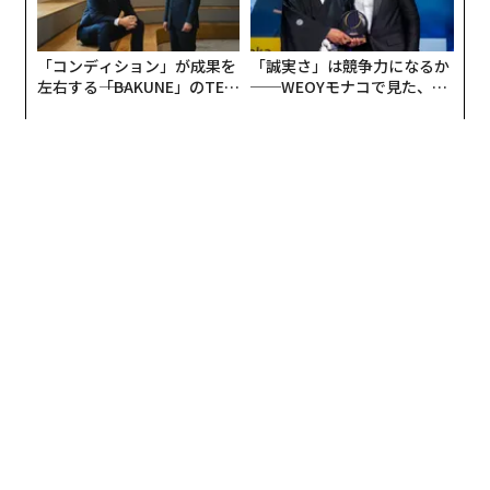
り現実的で信頼できる物語のなかに自社製品を位置づけ
を提案していると回答
られる。
64%が、もっと多くのことに貢献したいと回答
従業員は主体的に関わり、貢献し、自らを高めようと努
「コンディション」が成果を
「誠実さ」は競争力になるか
コントロールを失わずにディインフルエンシン
左右する――「BAKUNE」のTEN
──WEOYモナコで見た、く
力している。では、彼らが本当のリスクを冒すのを阻ん
グを活用する方法
TIALが支える「挑戦者の明
ら寿司の経営哲学
でいるものは何なのだろうか。
日」
ディインフルエンシングの時代への適応は、戦略の放棄
「協力的な職場カルチャー」のパラドックス
を求めるものではない。ただし、成功の定義を再設計す
る必要はある。コントロールを失わずにディインフルエ
従業員のエンゲージメントの高さを示す一方で、同調査
ンシングを活用する方法をいくつか挙げる。
はさらに深い不安も浮き彫りにしている。労働者が恐れ
ている過ちは、日常的に起こり得るものばかりだ。
1. 硬直したブリーフから、柔軟なクリエイティブ指針へ
移行する
誰かに誤った情報を伝える
言い回しを逐語的に指定するのではなく、ブランドは製
タスクの完了を忘れる
品に関する重要な事実を提示し、それをクリエイター自
タスクを誤って完了する
身の言葉で解釈させるべきである。その結果、ブランド
これらは日常的なミスにすぎないが、従業員にとっては
から押し付けられたものではなく、クリエイターのオー
キャリアを脅かすリスクに感じられる。その恐怖をさら
ディエンスにとって自然なコンテンツになる。
に説明しにくくしているのが、当の従業員自身による職