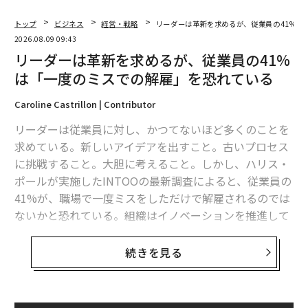
ブランドにとっての戦略的視点：コントロール
トップ
ビジネス
経営・戦略
リーダーは革新を求めるが、従業員の41%は
から信頼性へ
2026.08.09 09:43
リーダーは革新を求めるが、従業員の41%
長年、インフルエンサーマーケティングは「コントロー
は「一度のミスでの解雇」を恐れている
ル」のモデルで運用されてきた。ブランドが詳細なブリ
ーフを提供し、メッセージを定義し、逸脱を最小限に抑
Caroline Castrillon | Contributor
えつつ製品の利点を強調するコンテンツを期待する。可
リーダーは従業員に対し、かつてないほど多くのことを
視性が主要目的だった時代には、このアプローチは合理
求めている。新しいアイデアを出すこと。古いプロセス
的だった。だが今日、それは影響力が実際に機能する仕
に挑戦すること。大胆に考えること。しかし、ハリス・
組みと、ますますズレている。
ポールが実施したINTOOの最新調査によると、従業員の
41%が、職場で一度ミスをしただけで解雇されるのでは
ディインフルエンシングは、このモデルの中核を揺さぶ
ないかと恐れている。組織はイノベーションを推進して
る。批評やニュアンス、時には矛盾すら持ち込むから
いるものの、それを追求するために必要な心理的安全性
だ。ブランドにとってはリスクに映るかもしれない。し
を確保できていないのだ。
続きを見る
かし、いまより大きなリスクは、オーディエンスがもは
や信頼しない過度に管理された物語を維持し続けること
このギャップは、リーダーたちに差し迫った問いを投げ
にある。
かけている。職場の環境を「協力的」であると表現する