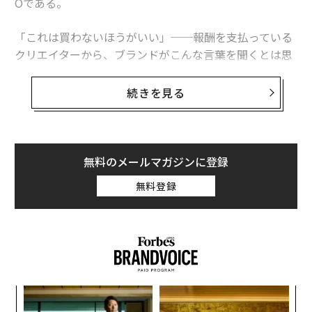
Oである。
「これは買わないほうがいい」──報酬を支払っている
クリエイターから、ブランドがこんな言葉を聞くとは思
わないだろう。しかしそれは、いまのインフルエンサー
マーケティングにおいて最も強力なシグナルの1つへと
続きを見る
急速に変わりつつある。
少し前、私は、すべての制作物が洗練され、前向きで、
ブリーフに完全に沿ったキャンペーンに携わった。イン
無料のメールマガジンに登録
フルエンサーは書面上はすべてを正しくやっていたが、
無料登録
反応は期待外れだった。エンゲージメントは浅く、コン
バージョンも伸び悩んだ。ちょうど同じ頃、キャンペー
ン外のあるクリエイターが、類似製品が価格に見合わな
い理由を解説する無償提供なしの動画を投稿した。その
動画は、私たちのキャンペーン全体を合わせた以上のコ
メント、保存、議論を生んだ。さらに重要なのは、その
A
同じクリエイターが後に代替案を勧めたところ、数日で
顧客