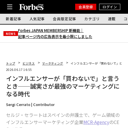
会員登録
ログイン
新着記事
人気記事
会員限定記事
カテゴリ
連載
コ
Forbes JAPAN MEMBERSHIP 新機能｜
NEWS
記事ページ内の広告表示を最小限にしました
トップ
ビジネス
マーケティング
インフルエンサーが「買わないで」と言
2026.06.17 16:55
インフルエンサーが「買わないで」と言う
とき──誠実さが最強のマーケティングに
なる時代
Sergi Cerrato | Contributor
セルジ・セラートはスペインの弁護士で、ゲーム領域の
インフルエンサーマーケティング企業
MCR-Agency
のCE