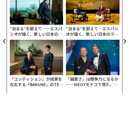
売り切れたことだ。
pa
な
な
術
ブランドがいま直面しているのは、この方向性である。
た
影響力は、絶え間ない推奨によって築かれるものではな
ア
“泊まる”を超えて──エスパ
“泊まる”を超えて─エスパシ
くなった。ディインフルエンシングの時代へようこそ。
シオが描く、新しい日本のラ
オが描く、新しい日本のラグ
グジュアリー（前編）
ジュアリー（中編）
ディインフルエンシングが信頼を集め、より強
いコンバージョンを生む理由
重要なのは、オーディエンスが拒んでいるのはインフル
エンサーマーケティングそのものではないということ
だ。拒まれているのは、予測可能性であり、長年にわた
「コンディション」が成果を
「誠実さ」は競争力になるか
る過度に磨き上げられた推奨である。人々はすでに「売
左右する――「BAKUNE」のTEN
──WEOYモナコで見た、く
り込まれている」ことを見抜く訓練ができており、その
TIALが支える「挑戦者の明
ら寿司の経営哲学
日」
結果、たとえ否定的であっても誠実さを求める声が高ま
っている。この潮流は
2023年初頭
に急速に勢いを増し、
ハッシュタグ「#deinfluencing」はTikTokで10億回超
の視聴を記録。クリエイターが過剰消費を公然と問題提
起するなかで、継続的なエンゲージメントを集めてい