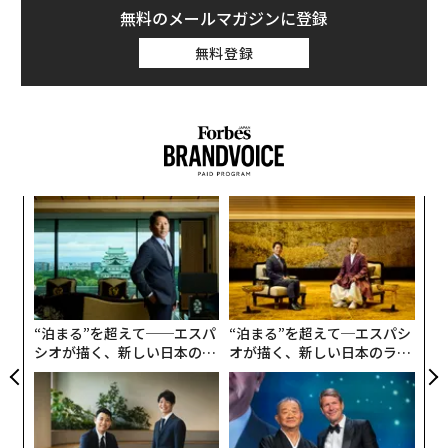
従業員が、なぜ、たった一度のミスがもたらす代償に対
無料のメールマガジンに登録
消費者は、台本どおりのコンテンツを見抜くことに長け
してこれほどの恐怖を抱いているのだろうか。その答え
てきた。Nielsenの2021年「Trust in Advertising」調査
無料登録
は、ほとんどの組織が見過ごしている、イノベーション
では、
消費者の88%
が、知人からの推奨を他のいかなる
を阻む真の障壁を明らかにしている。
広告チャネルよりも信頼すると示された。個人的な推奨
は購買意思決定の最も強力なドライバーの1つである。
イノベーションは「職務要件」になった
しかし、その信頼は、コンテンツが過度に作り込まれて
いたり、一面的だったりすると損なわれる。
同調査によると、イノベーションはほぼすべての職務記
述書（ジョブ・ディスクリプション）において標準的な
A
今や信頼性は一貫性を上回る。「この製品は誰にでも合
期待事項になっている。かつては一部の従業員にしか求
顧客
pa
うわけではない」と言えるクリエイターは、すべての製
められなかったことが、今や労働者の大半に適用されて
な
な
品を万人向けとして提示するクリエイターよりも、長期
いるのだ。
術
的には大きな価値をもたらすことが多い。
た
ア
数字は一貫した事実を物語っている。
“泊まる”を超えて──エスパ
“泊まる”を超えて─エスパシ
これは、否定的な内容を目的化すべきだという意味では
シオが描く、新しい日本のラ
オが描く、新しい日本のラグ
グジュアリー（前編）
ジュアリー（中編）
ない。ブランドは、限界やトレードオフを含むものであ
74%の従業員が、職場でイノベーションを期待されてい
っても誠実でいようとするインフルエンサーと組むべき
ると回答
だ、ということである。そうすることでブランドは、よ
78%が、状況を改善するために定期的に新しいアイデア